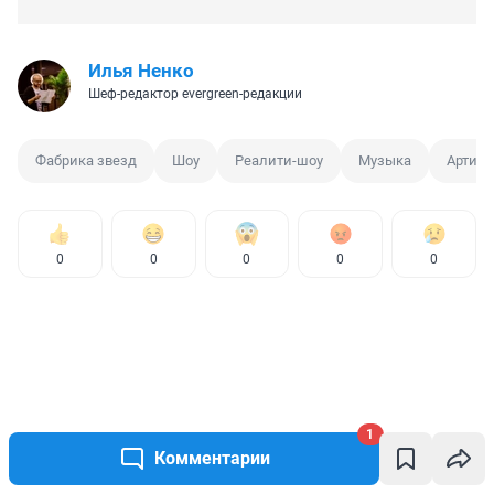
Илья Ненко
Шеф-редактор evergreen-редакции
Фабрика звезд
Шоу
Реалити-шоу
Музыка
Артист
0
0
0
0
0
1
Комментарии