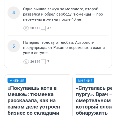
Одна вышла замуж за молодого, второй
4
развелся и обрел свободу: тюменцы — про
перемены в жизни после 40 лет
30 117
47
Потеряют голову от любви. Астрологи
5
предупреждают Раков о переменах в жизни
уже в августе
26 319
7
МНЕНИЕ
МНЕНИЕ
«Покупаешь кота в
«Спуталась реч
мешке»: тюменка
пургу». Врач — 
рассказала, как на
смертельном д
самом деле устроен
который слож
бизнес со складами
обнаружить