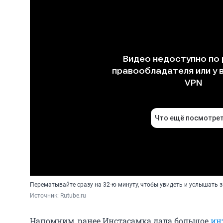
Перематывайте сразу на 32-ю минуту, чтобы увидеть и услышать 
Источник: 
Rutube.ru
Напомним, ранее Инстасамка дала большое
ин