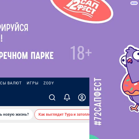
СЫ ВАЛЮТ
ИГРЫ
ZODY
ть новую жизнь?
Как выглядит Тура и затопленные берега — вид с реки