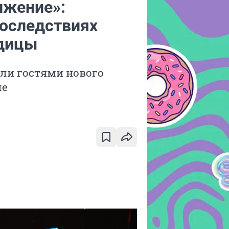
ижение»:
последствиях
одицы
али гостями нового
ле