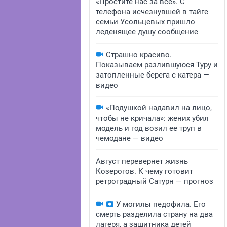
«Простите нас за всё». С
телефона исчезнувшей в тайге
семьи Усольцевых пришло
леденящее душу сообщение
Страшно красиво.
Показываем разлившуюся Туру и
затопленные берега с катера —
видео
«Подушкой надавил на лицо,
чтобы не кричала»: жених убил
модель и год возил ее труп в
чемодане — видео
Август перевернет жизнь
Козерогов. К чему готовит
ретроградный Сатурн — прогноз
У могилы педофила. Его
смерть разделила страну на два
лагеря, а защитника детей