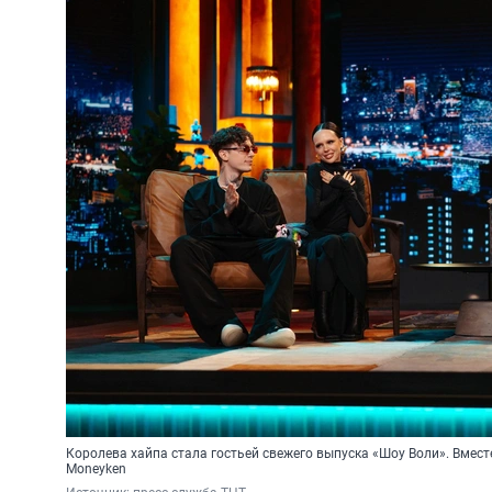
Королева хайпа стала гостьей свежего выпуска «Шоу Воли». Вместе
Moneyken