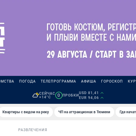
ОМСТВА
ПОГОДА
ТЕЛЕПРОГРАММА
АФИША
ГОРОСКОП
КУР
USD 81,41
СЕЙЧАС
0
ПРОБКИ
+14°C
EUR 94,06
Квартиры с видом на реку
ЧП на аттракционах в Тюмени
Где нача
РАЗВЛЕЧЕНИЯ