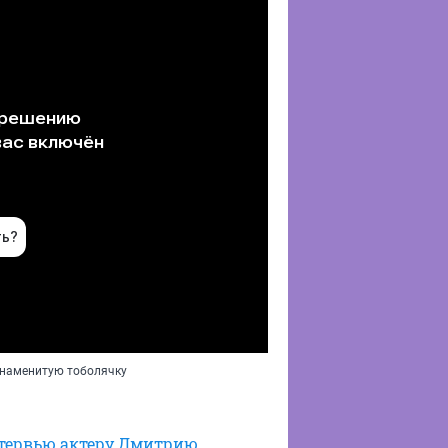
знаменитую тоболячку
тервью актеру Дмитрию