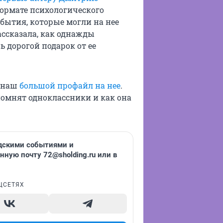
формате психологического
бытия, которые могли на нее
ассказала, как однажды
 дорогой подарок от ее
е наш
большой профайл на нее
.
 помнят одноклассники и как она
одскими событиями и
онную почту
72@sholding.ru
или в
ЦСЕТЯХ