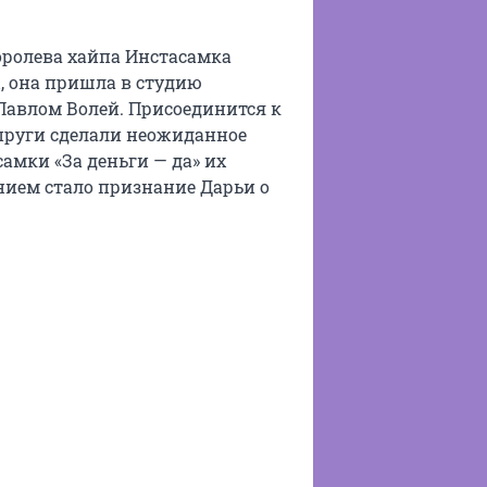
оролева хайпа Инстасамка
ы, она пришла в студию
Павлом Волей. Присоединится к
упруги сделали неожиданное
амки «За деньги — да» их
ием стало признание Дарьи о