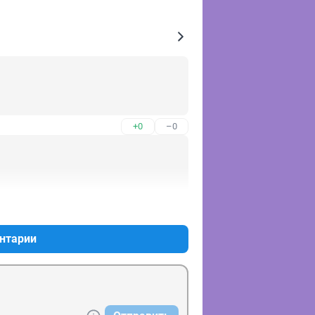
+0
–0
+1
–0
нтарии