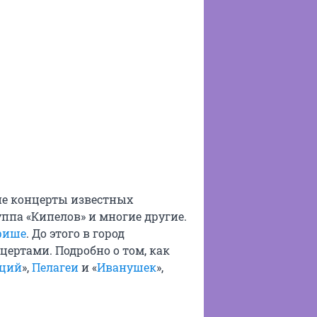
ие концерты известных
уппа «Кипелов» и многие другие.
фише
. До этого в город
ертами. Подробно о том, как
аций
»,
Пелагеи
и «
Иванушек
»,