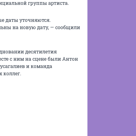
фициальной группы артиста.
ые даты уточняются.
льны на новую дату, — сообщили
здновании десятилетия
сте с ним на сцене были Антон
Мусагалиев и команда
 коллег.