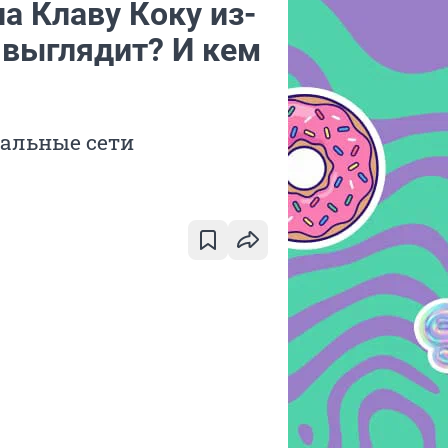
а Клаву Коку из-
н выглядит? И кем
иальные сети