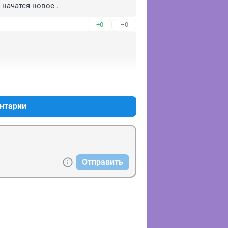
 начатся новое .
+0
–0
+0
–0
нтарии
Отправить