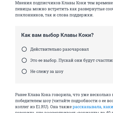
Мнения подписчиков Клавы Коки тем временем
певицы можно встретить как развернутые со
поклонников, так и слова поддержки.
Как вам выбор Клавы Коки?
Действительно разочаровал
Это ее выбор. Пускай они будут счастл
Не слежу за шоу
Ранее Клава Кока говорила, что уже несколько
победителем шоу (читайте подробности о ее 
коллег из E1.RU). Она также
рассказывала, как
говорила, что рассматривает «варианты до 40 л