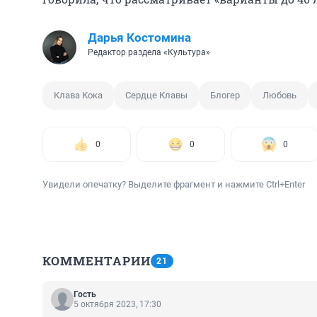
Дарья Костомина
Редактор раздела «Культура»
Клава Кока
Сердце Клавы
Блогер
Любовь
0
0
0
Увидели опечатку? Выделите фрагмент и нажмите Ctrl+Enter
КОММЕНТАРИИ
21
Гость
5 октября 2023, 17:30