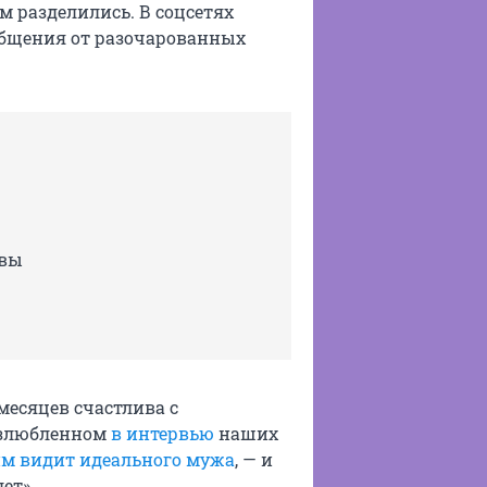
 разделились. В соцсетях
общения от разочарованных
ивы
 месяцев счастлива с
возлюбленном
в интервью
наших
им видит идеального мужа
, — и
ет».