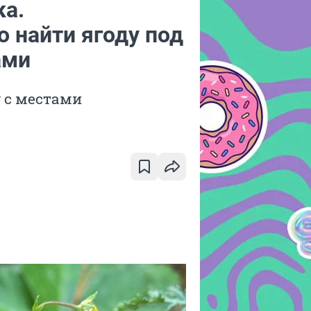
ка.
 найти ягоду под
ами
 с местами