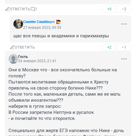
+3
–2
ОТВЕТИТЬ
1
Семёён Семёёныч
27 января 2023, 09:59
щас все певцы и академики и парихмахеры
+2
–1
ОТВЕТИТЬ
Гость
26 января 2023, 21:41
Они в Москве что - все окончательно больные на 
голову? 

Пытаются молитвами обращенными к Христу 
привлечь на свою сторону богиню Нике??? 

После того как, маленькая деталь, сами же ее мать 
объявили иноагентом???

наберите в гугле запрос:

В России запретили Нептуна и русалок

- и почитайте то что откроется.

Специально для жертв ЕГЭ напомню что Нике - дочь 