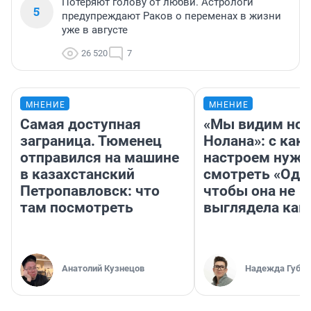
Потеряют голову от любви. Астрологи
5
предупреждают Раков о переменах в жизни
уже в августе
26 520
7
МНЕНИЕ
МНЕНИЕ
Самая доступная
«Мы видим нов
заграница. Тюменец
Нолана»: с как
отправился на машине
настроем нужн
в казахстанский
смотреть «Оди
Петропавловск: что
чтобы она не
там посмотреть
выглядела как
Анатолий Кузнецов
Надежда Губар