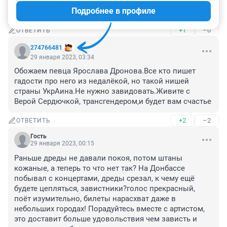
На его месте любой бы зарабатывал деньги. Разве не 
Подробнее в профиле
так,?
+1
–0
ОТВЕТИТЬ
274766481
29 января 2023, 03:34
Обожаем певца Ярослава Дронова.Все кто пишет 
гадости про него из недалёкой, но такой нишей 
страны УкрАина.Не нужно завидовать.Живите с 
Верой Сердючкой, трансгендером,и будет вам счастье
+2
–2
ОТВЕТИТЬ
Гость
29 января 2023, 00:15
Раньше дреды не давали покоя, потом штаны 
кожаные, а теперь то что нет так? На Донбассе 
побывал с концертами, дреды срезал, к чему ещё 
будете цепляться, завистники?голос прекрасный, 
поёт изумительно, билеты нарасхват даже в 
небольших городах! Порадуйтесь вместе с артистом, 
это доставит больше удовольствия чем зависть и 