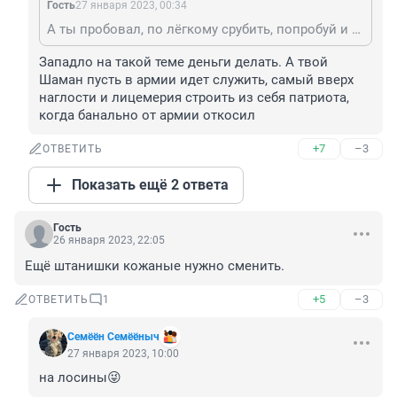
Гость
27 января 2023, 00:34
А ты пробовал, по лёгкому срубить, попробуй и ты, или может кишка тонка, только злоба одна, смотри не надорвись.
Западло на такой теме деньги делать. А твой 
Шаман пусть в армии идет служить, самый вверх 
наглости и лицемерия строить из себя патриота, 
когда банально от армии откосил
+7
–3
ОТВЕТИТЬ
Показать ещё 2 ответа
Гость
26 января 2023, 22:05
Ещё штанишки кожаные нужно сменить.
+5
–3
ОТВЕТИТЬ
1
Семёён Семёёныч
27 января 2023, 10:00
на лосины😜