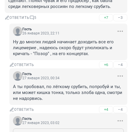
сделают. Понял чувак и его продюсер , как бабла 
среди легковерных россиян по легкому срубить.
+7
–3
ОТВЕТИТЬ
5
Гость
26 января 2023, 22:11
Ну до многих людей начинает доходить все его 
лицемерие , надеюсь скоро будут улюлюкать и 
кричать - "Позор" , на его концертах.
+6
–4
ОТВЕТИТЬ
Гость
27 января 2023, 00:34
А ты пробовал, по лёгкому срубить, попробуй и ты, 
или может кишка тонка, только злоба одна, смотри 
не надорвись.
+4
–4
ОТВЕТИТЬ
Гость
27 января 2023, 03:02