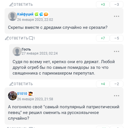
+3
–3
ОТВЕТИТЬ
Кайфуций
26 января 2023, 22:02
Скрепы вместе с дредами случайно не срезали?
+7
–5
ОТВЕТИТЬ
1
Гость
27 января 2023, 02:24
Судя по всему нет, крепко они его держат. Любой 
другой огреб бы по самые помидоры за то что 
священника с парикмахером перепутал.
+4
–2
ОТВЕТИТЬ
01010
26 января 2023, 21:58
А погоняло своё "самый популярный патриотический 
певец" не решил сменить на русскоязычное 
случайно?