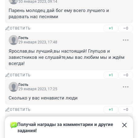
30 января 2023, 09:14
Парень молодец дай бог ему всего лучшего и 
радовать нас песнями
+1
–0
ОТВЕТИТЬ
Гость
29 января 2023, 17:48
Ярослав,вы лучший,вы настоящий! Глупцов и 
завистников не слушайте,мы вас любим мы и ждём 
всегда!
+1
–0
ОТВЕТИТЬ
Гость
29 января 2023, 17:25
Сколько у вас ненависти люди
+1
–0
ОТВЕТИТЬ
Гость
29 января 2023, 16:36
Получай награды за комментарии и другие 
задания!
Люди, вы Просто завидуете, и отсюда злоба.
