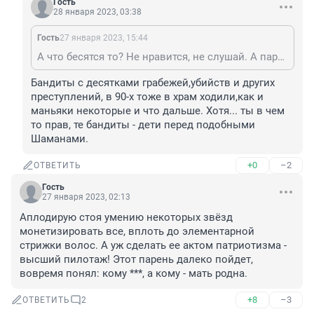
Гость
28 января 2023, 03:38
Гость
27 января 2023, 15:44
А что бесятся то? Не нравится, не слушай. А парень талантливый. В храм он ходил и раньше. Похоже по настоящему верующий.
Бандиты с десятками грабежей,убийств и других 
преступлений, в 90-х тоже в храм ходили,как и 
маньяки некоторые и что дальше. Хотя... ты в чем 
то прав, те бандиты - дети перед подобными 
Шаманами.
+0
–2
ОТВЕТИТЬ
Гость
27 января 2023, 02:13
Аплодирую стоя умению некоторых звёзд 
монетизировать все, вплоть до элементарной 
стрижки волос. А уж сделать ее актом патриотизма - 
высший пилотаж! Этот парень далеко пойдет, 
вовремя понял: кому ***, а кому - мать родна.
+8
–3
ОТВЕТИТЬ
2