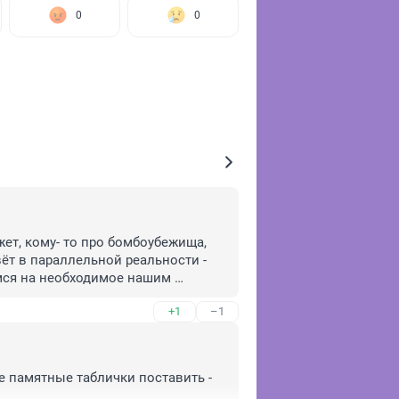
0
0
ет, кому- то про бомбоубежища, 
вёт в параллельной реальности - 
мся на необходимое нашим 
+1
–1
е памятные таблички поставить - 