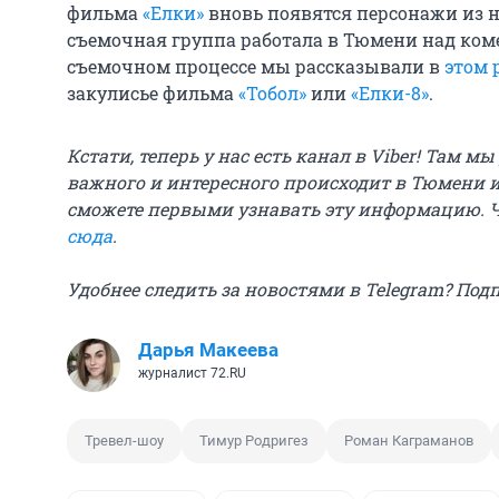
фильма
«Елки»
вновь появятся персонажи из на
съемочная группа работала в Тюмени над коме
съемочном процессе мы рассказывали в
этом 
закулисье фильма
«Тобол»
или
«Елки-8»
.
Кстати, теперь у нас есть канал в Viber! Там м
важного и интересного происходит в Тюмени и
сможете первыми узнавать эту информацию. 
сюда
.
Удобнее следить за новостями в Telegram? Под
Дарья Макеева
журналист 72.RU
Тревел-шоу
Тимур Родригез
Роман Каграманов