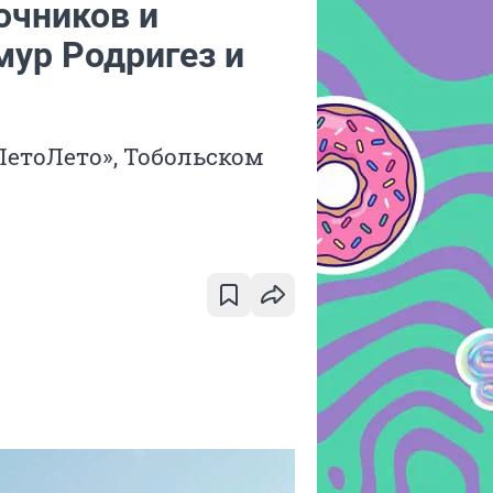
очников и
мур Родригез и
ЛетоЛето», Тобольском