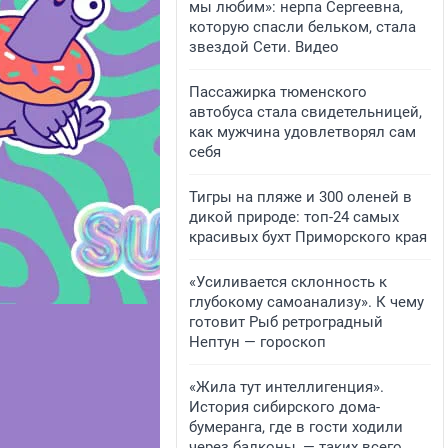
мы любим»: нерпа Сергеевна,
которую спасли бельком, стала
звездой Сети. Видео
Пассажирка тюменского
автобуса стала свидетельницей,
как мужчина удовлетворял сам
себя
Тигры на пляже и 300 оленей в
дикой природе: топ-24 самых
красивых бухт Приморского края
«Усиливается склонность к
глубокому самоанализу». К чему
готовит Рыб ретроградный
Нептун — гороскоп
«Жила тут интеллигенция».
История сибирского дома-
бумеранга, где в гости ходили
через балконы, — таких всего