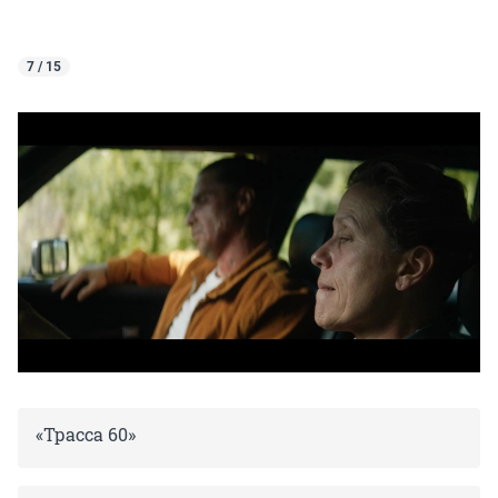
7 / 15
«Трасса 60»