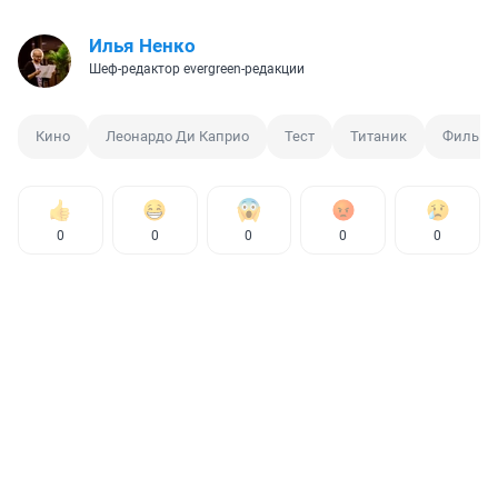
Илья Ненко
Шеф-редактор evergreen-редакции
Кино
Леонардо Ди Каприо
Тест
Титаник
Фильм
0
0
0
0
0