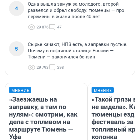
Одна вышла замуж за молодого, второй
4
развелся и обрел свободу: тюменцы — про
перемены в жизни после 40 лет
29 876
47
Сырье качают, НПЗ есть, а заправки пустые.
5
Почему в нефтяной столице России —
Тюмени — закончился бензин
29 793
298
МНЕНИЕ
МНЕНИЕ
«Заезжаешь на
«Такой грязи в
заправку, а там по
не видела». Ка
нулям»: смотрим, как
тюменцы ездил
дела с топливом на
фестиваль за 9
маршруте Тюмень —
топливный кри
Уфа
колонка