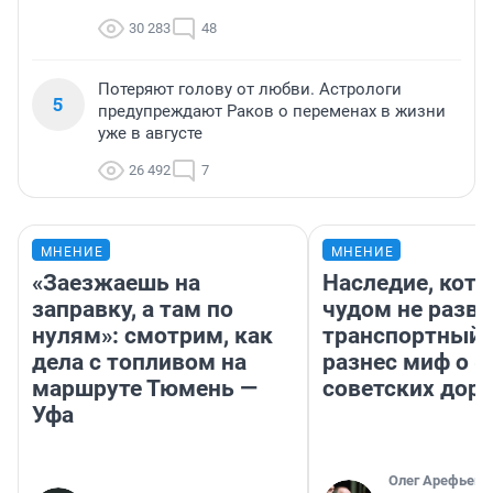
30 283
48
Потеряют голову от любви. Астрологи
5
предупреждают Раков о переменах в жизни
уже в августе
26 492
7
МНЕНИЕ
МНЕНИЕ
«Заезжаешь на
Наследие, кото
заправку, а там по
чудом не разва
нулям»: смотрим, как
транспортный 
дела с топливом на
разнес миф о 
маршруте Тюмень —
советских доро
Уфа
Олег Арефьев