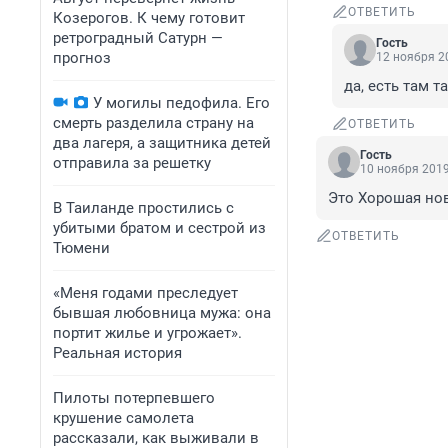
ОТВЕТИТЬ
Козерогов. К чему готовит
ретроградный Сатурн —
Гость
прогноз
12 ноября 20
да, есть там т
У могилы педофила. Его
смерть разделила страну на
ОТВЕТИТЬ
два лагеря, а защитника детей
Гость
отправила за решетку
10 ноября 2019
Это Хорошая ново
В Таиланде простились с
убитыми братом и сестрой из
ОТВЕТИТЬ
Тюмени
«Меня годами преследует
бывшая любовница мужа: она
портит жилье и угрожает».
Реальная история
Пилоты потерпевшего
крушение самолета
рассказали, как выживали в