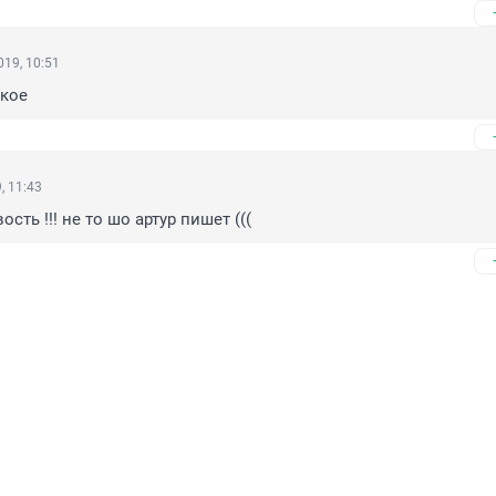
19, 10:51
акое
, 11:43
сть !!! не то шо артур пишет (((