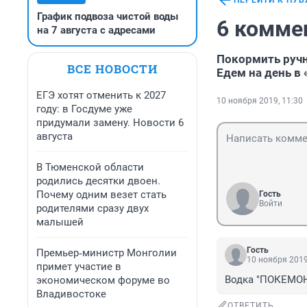
ПЕРЕЙТИ К ПУ
График подвоза чистой воды
6 комме
на 7 августа с адресами
Покормить ручн
ВСЕ НОВОСТИ
Едем на день в
ЕГЭ хотят отменить к 2027
10 ноября 2019, 11:30
году: в Госдуме уже
придумали замену. Новости 6
августа
В Тюменской области
родились десятки двоен.
Почему одним везет стать
Гость
Войти
родителями сразу двух
малышей
Гость
Премьер‑министр Монголии
10 ноября 2019
примет участие в
Водка "ПОКЕМОН
экономическом форуме во
Владивостоке
ОТВЕТИТЬ