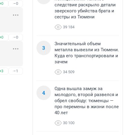
+0
–0
следствие раскрыло детали
зверского убийства брата и
сестры из Тюмени
39 184
+0
–0
Значительный объем
3
металла вывезли из Тюмени.
Куда его транспортировали и
зачем
+3
–1
34 509
Одна вышла замуж за
4
молодого, второй развелся и
обрел свободу: тюменцы —
про перемены в жизни после
40 лет
30 100