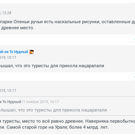
, 12:28
 парке Оленьи ручьи есть наскальные рисунки, оставленные д
 древнее место.
ый-не То Нудный
19, 10:17
слышал, что это туристы для прикола нацарапали
19, 15:17
е То Нудный
11 ноября 2019, 10:17
 слышал, что это туристы для прикола нацарапали
 и туристы, место то всё равно древнее. Наверняка первобытн
и. Самой старой горе на Урале, более 4 млрд. лет.