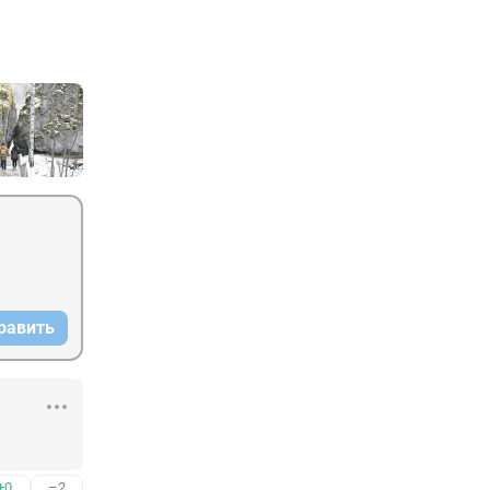
равить
+0
–2