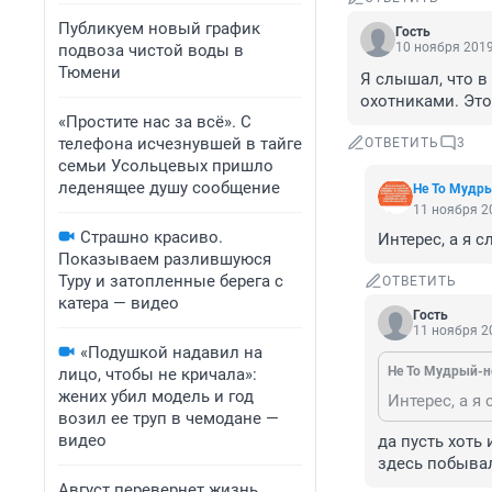
Публикуем новый график
Гость
10 ноября 2019
подвоза чистой воды в
Тюмени
Я слышал, что в
охотниками. Это
«Простите нас за всё». С
телефона исчезнувшей в тайге
ОТВЕТИТЬ
3
семьи Усольцевых пришло
леденящее душу сообщение
Не То Мудр
11 ноября 20
Страшно красиво.
Интерес, а я 
Показываем разлившуюся
Туру и затопленные берега с
ОТВЕТИТЬ
катера — видео
Гость
11 ноября 20
«Подушкой надавил на
Не То Мудрый-н
лицо, чтобы не кричала»:
жених убил модель и год
Интерес, а я
возил ее труп в чемодане —
видео
да пусть хоть
здесь побывал
Август перевернет жизнь