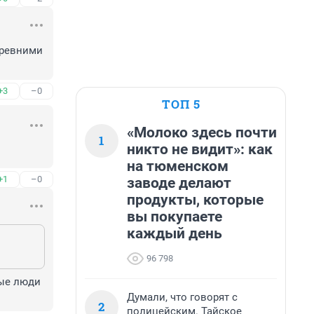
ревними 
+3
–0
ТОП 5
«Молоко здесь почти
1
никто не видит»: как
на тюменском
+1
–0
заводе делают
продукты, которые
вы покупаете
каждый день
96 798
ые люди 
Думали, что говорят с
2
полицейским. Тайское