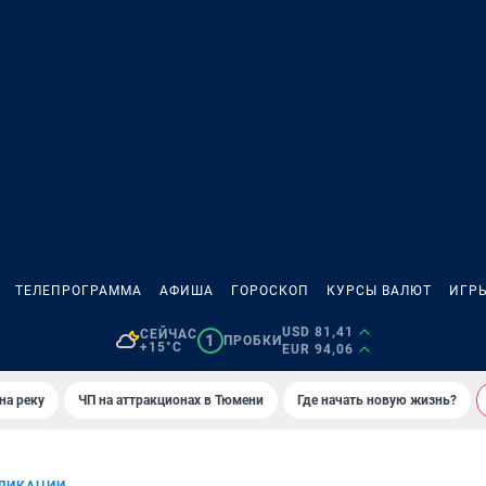
ТЕЛЕПРОГРАММА
АФИША
ГОРОСКОП
КУРСЫ ВАЛЮТ
ИГР
USD 81,41
СЕЙЧАС
1
ПРОБКИ
+15°C
EUR 94,06
на реку
ЧП на аттракционах в Тюмени
Где начать новую жизнь?