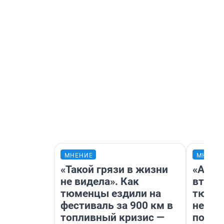
МНЕНИЕ
МНЕНИ
«Такой грязи в жизни
«Арен
не видела». Как
втрое
тюменцы ездили на
тюмен
фестиваль за 900 км в
нефор
топливный кризис —
почем