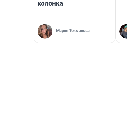
колонка
Мария Токмакова