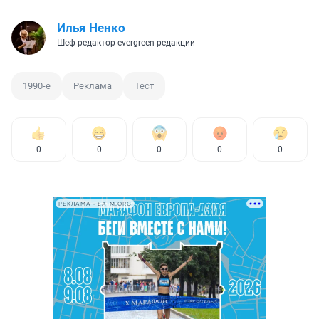
Илья Ненко
Шеф-редактор evergreen-редакции
1990-е
Реклама
Тест
0
0
0
0
0
РЕКЛАМА • EA-M.ORG