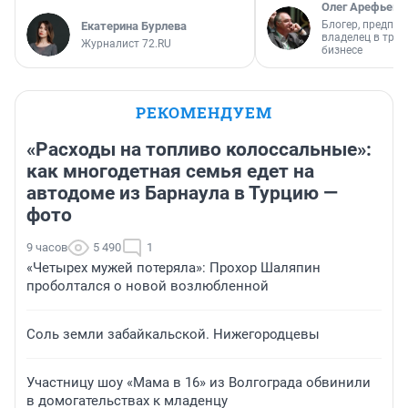
Олег Арефьев
Блогер, предпри
Екатерина Бурлева
владелец в тра
Журналист 72.RU
бизнесе
РЕКОМЕНДУЕМ
«Расходы на топливо колоссальные»:
как многодетная семья едет на
автодоме из Барнаула в Турцию —
фото
9 часов
5 490
1
«Четырех мужей потеряла»: Прохор Шаляпин
проболтался о новой возлюбленной
Соль земли забайкальской. Нижегородцевы
Участницу шоу «Мама в 16» из Волгограда обвинили
в домогательствах к младенцу