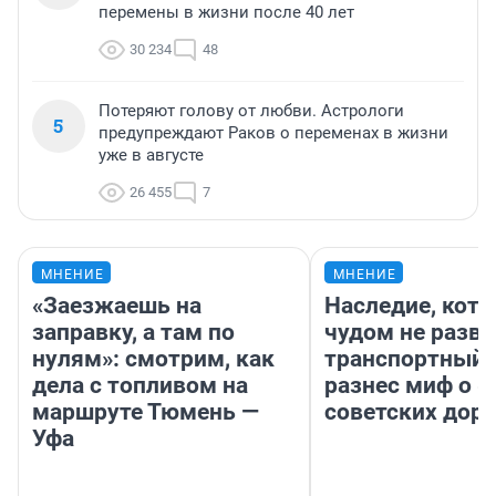
перемены в жизни после 40 лет
30 234
48
Потеряют голову от любви. Астрологи
5
предупреждают Раков о переменах в жизни
уже в августе
26 455
7
МНЕНИЕ
МНЕНИЕ
«Заезжаешь на
Наследие, кото
заправку, а там по
чудом не разва
нулям»: смотрим, как
транспортный 
дела с топливом на
разнес миф о 
маршруте Тюмень —
советских доро
Уфа