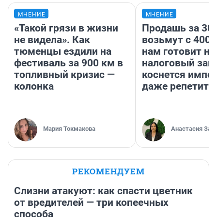
МНЕНИЕ
МНЕНИЕ
«Такой грязи в жизни
Продашь за 300
не видела». Как
возьмут с 4000
тюменцы ездили на
нам готовит н
фестиваль за 900 км в
налоговый зако
топливный кризис —
коснется импор
колонка
даже репетито
Мария Токмакова
Анастасия Зав
РЕКОМЕНДУЕМ
Слизни атакуют: как спасти цветник
от вредителей — три копеечных
способа