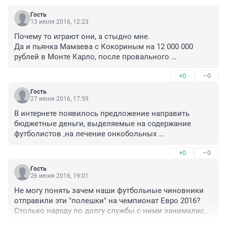
Гость
13 июля 2016, 12:23
Почему то играют они, а стыдно мне. 

Да и пьянка Мамаева с Кокориным на 12 000 000 
рублей в Монте Карло, после провального 
чемпионата - это плевок в лицо всем болельщикам. 
+0
–0
Всей стране...

Раскулачить всю эту шоблу давно пора!
Гость
27 июня 2016, 17:59
В интернете появилось предложение направить 
бюджетные деньги, выделяемые на содержание 
футболистов ,на лечение онкобольных 
детей.Содержание футболистов осуществлять через 
+0
–0
добровольные пожертвования наСМС.
Гость
26 июня 2016, 19:01
Не могу понять зачем наши футбольные чиновники 
отправили эти "полешки" на чемпионат Евро 2016? 
Столько народу по долгу службы с ними занимались. 
Неужели не видно было, что они, полешки, ничего не 