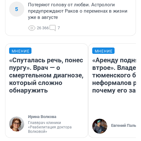
Потеряют голову от любви. Астрологи
5
предупреждают Раков о переменах в жизни
уже в августе
26 366
7
МНЕНИЕ
МНЕНИЕ
«Спуталась речь, понес
«Аренду подня
пургу». Врач — о
втрое». Владел
смертельном диагнозе,
тюменского ба
который сложно
неформалов ра
обнаружить
почему его за
Ирина Волкова
Главврач клиники
Евгений Пальян
«Реабилитация доктора
Волковой»