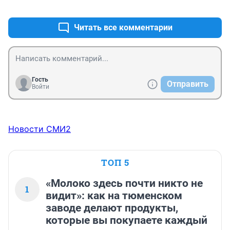
+2
–1
могут. А ведь привезли их играть с Рональду, 
Ибрагимовичем и другими футбольными ассами. 
Курам на смех! Разложили их по полю, потом собрали 
Читать все комментарии
и домой увезли. А почему им должно быть стыдно за 
игру? их все устроило! Бревно оно ив Африке бревно.
Гость
Отправить
Войти
Новости СМИ2
ТОП 5
«Молоко здесь почти никто не
1
видит»: как на тюменском
заводе делают продукты,
которые вы покупаете каждый