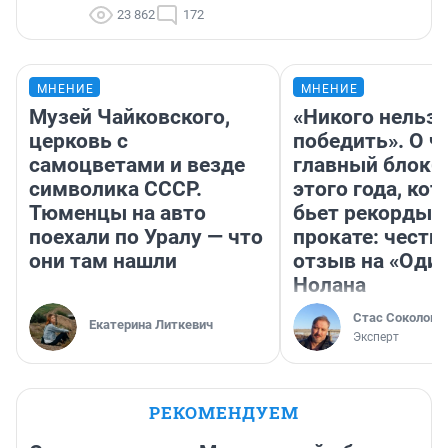
23 862
172
МНЕНИЕ
МНЕНИЕ
Музей Чайковского,
«Никого нельз
церковь с
победить». О ч
самоцветами и везде
главный блокб
символика СССР.
этого года, ко
Тюменцы на авто
бьет рекорды 
поехали по Уралу — что
прокате: честн
они там нашли
отзыв на «Оди
Нолана
Стас Соколов
Екатерина Литкевич
Эксперт
РЕКОМЕНДУЕМ