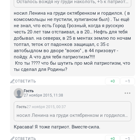
Осталось вождя ну груди наколоть, +5 к патриотизму добавишь))
носил Ленина на груди октябренком и гордился. ( в 
комсомольцы не пустили, хулиганом был) . Ты ещё 
не знал, что есть Город Грозный, когда я русскую 
честь 20 лет там отстаивал, а в 20… Нефть для тебя 
добывал. на северах, в 25 в ментах землю по ночам 
топтал, теток от падонков защищал, с 35 с 
автобыдлом во дворе "воюю" , в 44 призовут - 
пойду. А что для тебя патриотизм?!!! 

 Кто ты ???? что бы шутить про мой патриотизм, что 
ты сделал для Родины?
+0
–1
ОТВЕТИТЬ
Гость
27 ноября 2015, 11:38
Гость
27 ноября 2015, 00:37
носил Ленина на груди октябренком и гордился. ( в комсомольцы не пустили, хулиганом был) . Ты ещё не знал, что есть Город Грозный, когда я русскую честь 20 лет там отстаивал, а в 20… Нефть для тебя добывал. на северах, в 25 в ментах землю по ночам топтал, теток от падонков защищал, с 35 с автобыдлом во дворе "воюю" , в 44 призовут - пойду. А что для тебя патриотизм?!!! Кто ты ???? что бы шутить про мой патриотизм, что ты сделал для Родины?
Красава! Я тоже патриот. Вместе-сила.
+0
–1
ОТВЕТИТЬ