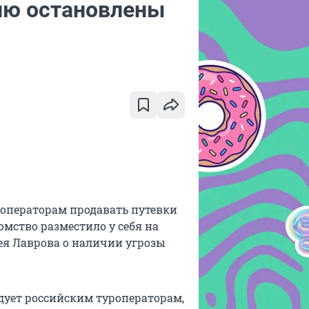
ию остановлены
уроператорам продавать путевки
ство разместило у себя на
ея Лаврова о наличии угрозы
ндует российским туроператорам,