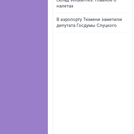
склад Wildberries: главное о
налетах
В аэропорту Тюмени заметили
депутата Госдумы Слуцкого