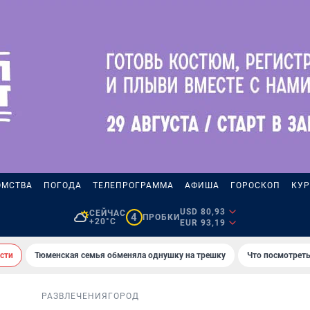
ОМСТВА
ПОГОДА
ТЕЛЕПРОГРАММА
АФИША
ГОРОСКОП
КУР
USD 80,93
СЕЙЧАС
4
ПРОБКИ
+20°C
EUR 93,19
сти
Тюменская семья обменяла однушку на трешку
Что посмотреть
РАЗВЛЕЧЕНИЯ
ГОРОД