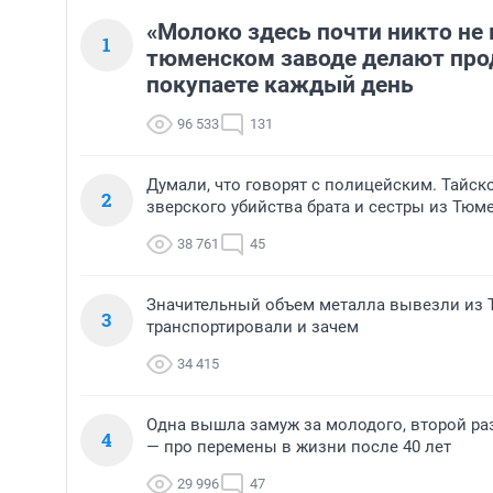
«Молоко здесь почти никто не 
1
тюменском заводе делают про
покупаете каждый день
96 533
131
Думали, что говорят с полицейским. Тайск
2
зверского убийства брата и сестры из Тюм
38 761
45
Значительный объем металла вывезли из Т
3
транспортировали и зачем
34 415
Одна вышла замуж за молодого, второй ра
4
— про перемены в жизни после 40 лет
29 996
47