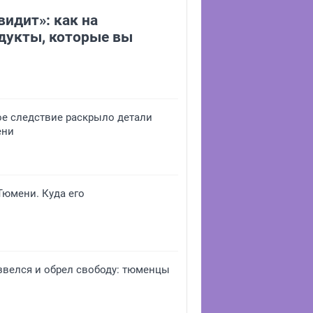
видит»: как на
дукты, которые вы
ое следствие раскрыло детали
ени
юмени. Куда его
звелся и обрел свободу: тюменцы