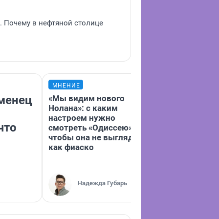
е. Почему в нефтяной столице
МНЕНИЕ
МНЕНИЕ
юменец
«Мы видим нового
Музей Чайков
Нолана»: с каким
церковь с са
настроем нужно
и везде симв
что
смотреть «Одиссею»,
СССР. Тюменц
чтобы она не выглядела
поехали по Ур
как фиаско
они там нашл
Надежда Губарь
Екатерин