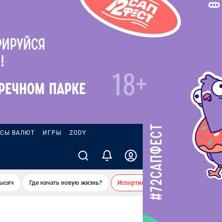
СЫ ВАЛЮТ
ИГРЫ
ZODY
тысяч
Где начать новую жизнь?
Испортил десятки машин во дворе 