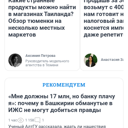
Какие странные
Продашь за 300
продукты можно найти
возьмут с 4000
в магазинах Таиланда?
нам готовит н
Обзор тюменки на
налоговый зако
несколько местных
коснется импор
маркетов
даже репетито
Аксиния Петрова
Анастасия Зав
Руководитель модельного
агентства в Тюмени
РЕКОМЕНДУЕМ
«Мне должны 17 млн, но банку плачу
я»: почему в Башкирии обманутые в
ИЖС не могут добиться правды
1 час
1 158
1
Ученый АлтГУ рассказала, ждать ли нашествия