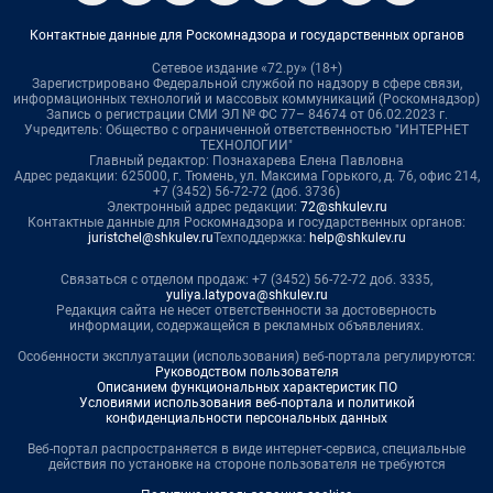
Контактные данные для Роскомнадзора и государственных органов
Сетевое издание «72.ру» (18+)
Зарегистрировано Федеральной службой по надзору в сфере связи,
информационных технологий и массовых коммуникаций (Роскомнадзор)
Запись о регистрации СМИ ЭЛ № ФС 77– 84674 от 06.02.2023 г.
Учредитель: Общество с ограниченной ответственностью "ИНТЕРНЕТ
ТЕХНОЛОГИИ"
Главный редактор: Познахарева Елена Павловна
Адрес редакции: 625000, г. Тюмень, ул. Максима Горького, д. 76, офис 214,
+7 (3452) 56-72-72 (доб. 3736)
Электронный адрес редакции:
72@shkulev.ru
Контактные данные для Роскомнадзора и государственных органов:
juristchel@shkulev.ru
Техподдержка:
help@shkulev.ru
Связаться с отделом продаж: +7 (3452) 56-72-72 доб. 3335,
yuliya.latypova@shkulev.ru
Редакция сайта не несет ответственности за достоверность
информации, содержащейся в рекламных объявлениях.
Особенности эксплуатации (использования) веб-портала регулируются:
Руководством пользователя
Описанием функциональных характеристик ПО
Условиями использования веб-портала и политикой
конфиденциальности персональных данных
Веб-портал распространяется в виде интернет-сервиса, специальные
действия по установке на стороне пользователя не требуются