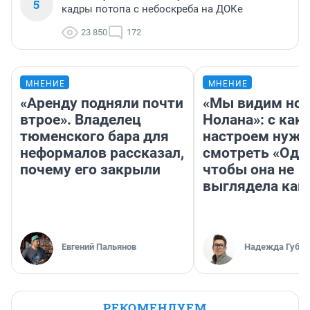
5
кадры потопа с небоскреба на ДОКе
23 850
172
МНЕНИЕ
МНЕНИЕ
«Аренду подняли почти
«Мы видим нов
втрое». Владелец
Нолана»: с как
тюменского бара для
настроем нужн
неформалов рассказал,
смотреть «Оди
почему его закрыли
чтобы она не
выглядела как
Евгений Пальянов
Надежда Губар
РЕКОМЕНДУЕМ