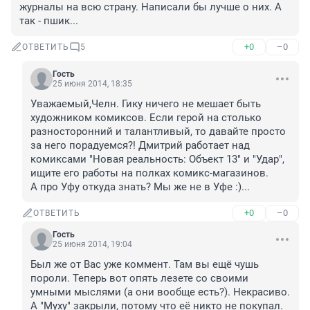
журналы на всю страну. Написали бы лучше о них. А 
так - пшик...
+0
–0
ОТВЕТИТЬ
5
Гость
25 июня 2014, 18:35
Уважаемый,Челн. Гику ничего не мешает быть 
художником комиксов. Если герой на столько 
разносторонний и талантливый, то давайте просто 
за него порадуемся?! Дмитрий работает над 
комиксами "Новая реальность: Объект 13" и "Удар", 
ищите его работы на полках комикс-магазинов. 

А про Уфу откуда знать? Мы же не в Уфе :)...
+0
–0
ОТВЕТИТЬ
Гость
25 июня 2014, 19:04
Был же от Вас уже коммент. Там вы ещё чушь 
пороли. Теперь вот опять лезете со своими 
умными мыслями (а они вообще есть?). Некрасиво. 
А "Муху" закрыли, потому что её никто не покупал. 