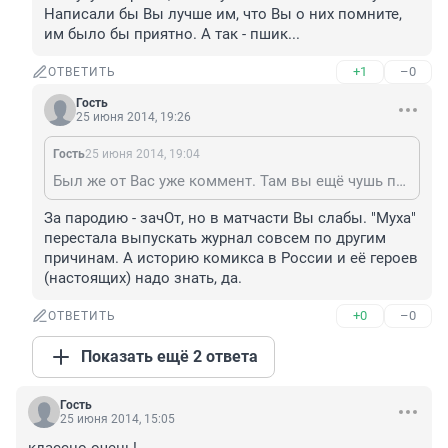
Написали бы Вы лучше им, что Вы о них помните, 
им было бы приятно. А так - пшик...
+1
–0
ОТВЕТИТЬ
Гость
25 июня 2014, 19:26
Гость
25 июня 2014, 19:04
Был же от Вас уже коммент. Там вы ещё чушь пороли. Теперь вот опять лезете со своими умными мыслями (а они вообще есть?). Некрасиво. А "Муху" закрыли, потому что её никто не покупал. Написали бы Вы лучше им, что Вы о них помните, им было бы приятно. А так - пшик...
За пародию - зачОт, но в матчасти Вы слабы. "Муха" 
перестала выпускать журнал совсем по другим 
причинам. А историю комикса в России и её героев 
(настоящих) надо знать, да.
+0
–0
ОТВЕТИТЬ
Показать ещё 2 ответа
Гость
25 июня 2014, 15:05