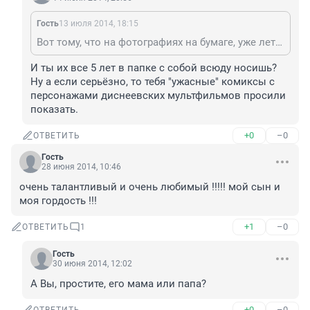
Гость
13 июля 2014, 18:15
Вот тому, что на фотографиях на бумаге, уже лет 5 - для меня это уже не раннее, а древность какая-то)) А вообще, если интересует, вот тут собрана большая часть моих работ из того, что я выкладывал в сеть, там всё рассортировано по годам в альбомах: https://vk.com/public.ahriman
И ты их все 5 лет в папке с собой всюду носишь?

Ну а если серьёзно, то тебя "ужасные" комиксы с 
персонажами диснеевских мультфильмов просили 
показать.
+0
–0
ОТВЕТИТЬ
Гость
28 июня 2014, 10:46
очень талантливый и очень любимый !!!!! мой сын и 
моя гордость !!!
+1
–0
ОТВЕТИТЬ
1
Гость
30 июня 2014, 12:02
А Вы, простите, его мама или папа?
+0
–0