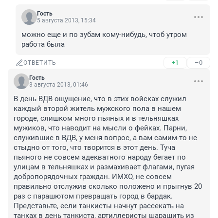
Гость
5 августа 2013, 15:34
можно еще и по зубам кому-нибудь, чтоб утром 
работа была
+1
–0
ОТВЕТИТЬ
Гость
3 августа 2013, 01:46
В день ВДВ ощущение, что в этих войсках служил 
каждый второй житель мужского пола в нашем 
городе, слишком много пьяных и в тельняшках 
мужиков, что наводит на мысли о фейках. Парни, 
служившие в ВДВ, у меня вопрос, а вам самим-то не 
стыдно от того, что творится в этот день. Туча 
пьяного не совсем адекватного народу бегает по 
улицам в тельняшках и размахивает флагами, пугая 
добропорядочных граждан. ИМХО, не совсем 
правильно отслужив сколько положено и прыгнув 20 
раз с парашютом превращать город в бардак. 
Представьте, если танкисты начнут рассекать на 
танках в день танкиста, артиллеристы шарашить из 