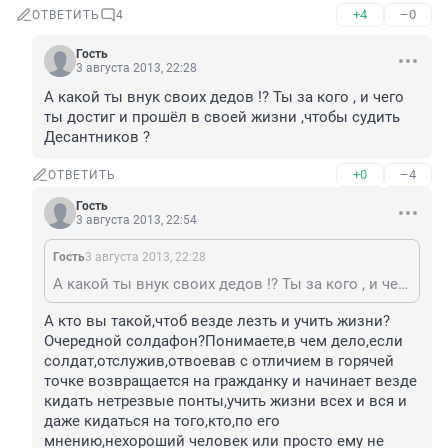
+4
–0
ОТВЕТИТЬ
4
Гость
3 августа 2013, 22:28
А какой ты внук своих дедов !? Ты за кого , и чего 
ты достиг и прошёл в своей жизни ,чтобы судить 
Десантников ?
+0
–4
ОТВЕТИТЬ
Гость
3 августа 2013, 22:54
Гость
3 августа 2013, 22:28
А какой ты внук своих дедов !? Ты за кого , и чего ты достиг и прошёл в своей жизни ,чтобы судить Десантников ?
А кто вы такой,чтоб везде лезть и учить жизни?
Очередной солдафон?Понимаете,в чем дело,если 
солдат,отслужив,отвоевав с отличием в горячей 
точке возвращается на гражданку и начинает везде 
кидать нетрезвые понты,учить жизни всех и вся и 
даже кидаться на того,кто,по его 
мнению,нехороший человек или просто ему не 