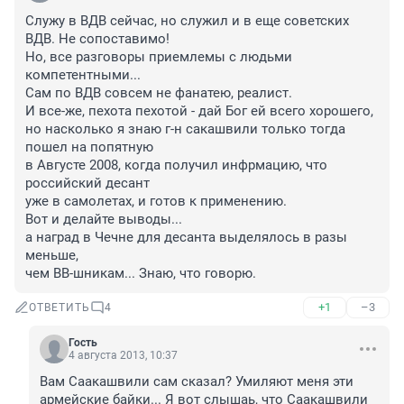
Служу в ВДВ сейчас, но служил и в еще советских 
ВДВ. Не сопоставимо!

Но, все разговоры приемлемы с людьми 
компетентными...

Сам по ВДВ совсем не фанатею, реалист.

И все-же, пехота пехотой - дай Бог ей всего хорошего,

но насколько я знаю г-н сакашвили только тогда 
пошел на попятную

в Августе 2008, когда получил инфрмацию, что 
российский десант

уже в самолетах, и готов к применению.

Вот и делайте выводы...

а наград в Чечне для десанта выделялось в разы 
меньше,

чем ВВ-шникам... Знаю, что говорю.
+1
–3
ОТВЕТИТЬ
4
Гость
4 августа 2013, 10:37
Вам Саакашвили сам сказал? Умиляют меня эти 
армейские байки... Я вот слышаь, что Саакашвили 