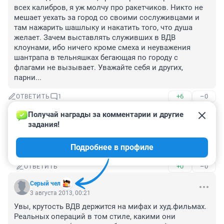
всех калибров, я уж молчу про ракетчиков. Никто не 
мешает уехать за город со своими сослуживцами и 
там нажарить шашлыку и накатить того, что душа 
желает. Зачем выставлять служивших в ВДВ 
клоунами, ибо ничего кроме смеха и неуважения 
шантрапа в тельняшках бегающая по городу с 
флагами не вызывает. Уважайте себя и других, 
парни...
+6
–0
ОТВЕТИТЬ
1
Получай награды за комментарии и другие 
Гость
3 августа 2013, 10:54
задания!
Коллега, так то они бутылки о головы разбивают... 
Подробнее в профиле
о чём Вы?...)))
+0
–0
ОТВЕТИТЬ
Серый чел
3 августа 2013, 00:21
Увы, крутость ВДВ держится на мифах и худ.фильмах. 
Реальных операций в том стиле, какими они 