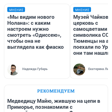
МНЕНИЕ
МНЕНИЕ
«Мы видим нового
Музей Чайковс
Нолана»: с каким
церковь с
настроем нужно
самоцветами и
смотреть «Одиссею»,
символика ССС
чтобы она не
Тюменцы на ав
выглядела как фиаско
поехали по Ура
они там нашли
Надежда Губарь
Екатерина Лит
РЕКОМЕНДУЕМ
Медведицу Майю, жившую на цепи в
Приморье, познакомили с