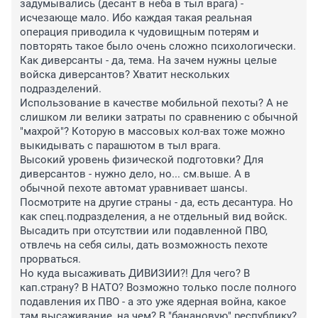
задумывались (десант в неба в тыл врага) - 
исчезающе мало. Ибо каждая такая реальная 
операция приводила к чудовищным потерям и 
повторять такое было очень сложно психологически.

Как диверсанты - да, тема. На зачем нужны целые 
войска диверсантов? Хватит нескольких 
подразделений.

Использование в качестве мобильной пехоты? А не 
слишком ли велики затраты по сравнению с обычной 
"махрой"? Которую в массовых кол-вах тоже можно 
выкидывать с парашютом в тыл врага.

Высокий уровень физической подготовки? Для 
диверсантов - нужно дело, но... см.выше. А в 
обычной пехоте автомат уравнивает шансы. 

Посмотрите на другие страны - да, есть десантура. Но 
как спец.подразделения, а не отдельный вид войск. 
Высадить при отсутствии или подавленной ПВО, 
отвлечь на себя силы, дать возможность пехоте 
прорваться. 

Но куда высаживать ДИВИЗИИ?! Для чего? В 
кап.страну? В НАТО? Возможно только после полного 
подавления их ПВО - а это уже ядерная война, какое 
там высаживание, на чем? В "банановую" республику? 