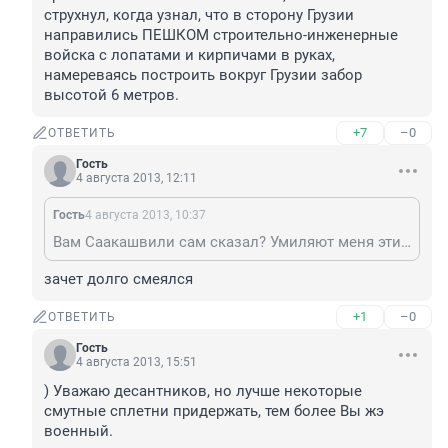
струхнул, когда узнал, что в сторону Грузии 
направились ПЕШКОМ строительно-инженерные 
войска с лопатами и кирпичами в руках, 
намереваясь построить вокруг Грузии забор 
высотой 6 метров.
+7
–0
ОТВЕТИТЬ
Гость
4 августа 2013, 12:11
Гость
4 августа 2013, 10:37
Вам Саакашвили сам сказал? Умиляют меня эти армейские байки... Я вот слышаь, что Саакашвили струхнул, когда узнал, что в сторону Грузии направились ПЕШКОМ строительно-инженерные войска с лопатами и кирпичами в руках, намереваясь построить вокруг Грузии забор высотой 6 метров.
зачет долго смеялся
+1
–0
ОТВЕТИТЬ
Гость
4 августа 2013, 15:51
) Уважаю десантников, но лучше некоторые 
смутные сплетни придержать, тем более Вы жэ 
военный.