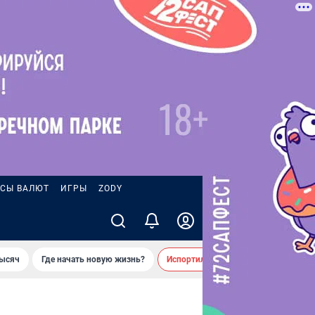
СЫ ВАЛЮТ
ИГРЫ
ZODY
тысяч
Где начать новую жизнь?
Испортил десятки машин во дворе 