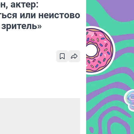
, актер:
ься или неистово
т зритель»