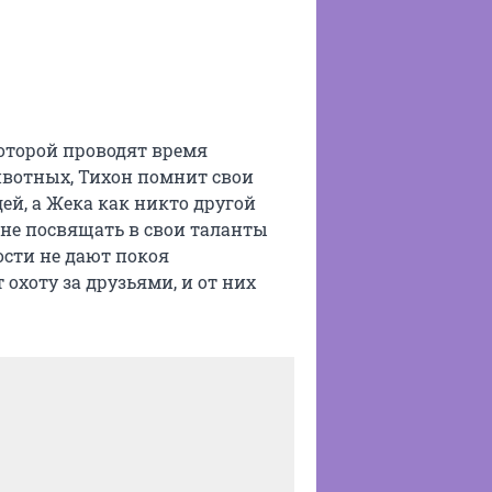
оторой проводят время
ивотных, Тихон помнит свои
й, а Жека как никто другой
 не посвящать в свои таланты
ости не дают покоя
хоту за друзьями, и от них