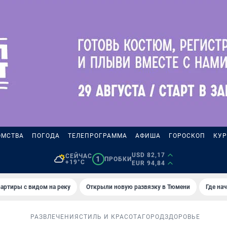
ОМСТВА
ПОГОДА
ТЕЛЕПРОГРАММА
АФИША
ГОРОСКОП
КУР
USD 82,17
СЕЙЧАС
1
ПРОБКИ
+19°C
EUR 94,84
артиры с видом на реку
Открыли новую развязку в Тюмени
Где на
РАЗВЛЕЧЕНИЯ
СТИЛЬ И КРАСОТА
ГОРОД
ЗДОРОВЬЕ