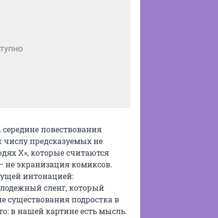
на середине повествования
к числу предсказуемых не
Людях Х», которые считаются
– не экранизация комиксов.
сущей интонацией:
олодежный сленг, который
ие существования подростка в
то: в нашей картине есть мысль.