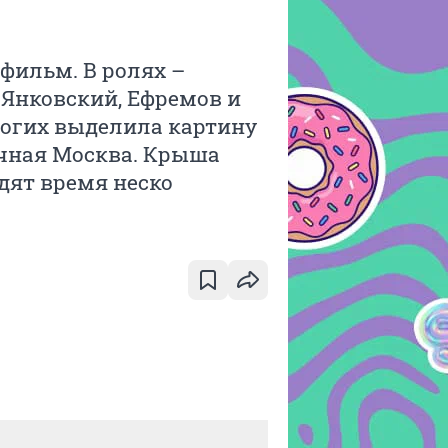
фильм. В ролях –
Янковский, Ефремов и
ногих выделила картину
очная Москва. Крыша
одят время неско