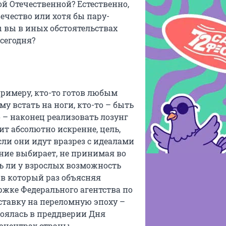
ой Отечественной? Естественно,
ечество или хотя бы пару-
ы вы в иных обстоятельствах
 сегодня?
примеру, кто-то готов любым
у встать на ноги, кто-то – быть
о – наконец реализовать лозунг
ит абсолютно искренне, цель,
сли они идут вразрез с идеалами
ние выбирает, не принимая во
ть ли у взрослых возможность
, в который раз объясняя
ржке Федерального агентства по
ставку на переломную эпоху –
оялась в преддверии Дня
оцентрах страны.