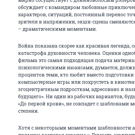
обсуждает с командиром любовные приключен
характеров, ситуаций, постоянный перенос то
зрителя в напряжении, экшн-сцены сменяютс
– драматическими моментами.
Война показана скорее как красивая легенда, 
катастрофа духовности человека. Оценки одно
фильма это самая подходящая подача материал
психологическими нюансами, думается, должна
процентов теми, кто любит вместо подготовки
компьютерные игры или похрустеть в кинотеа
эгоцентричным подросткам, адресовано и наз
будущего». Ни один из рабочих вариантов, буд
«До первой крови», не совпадет с шаблонами
степени.
Хотя с некоторыми моментами шаблонности а
примеру, воспевая героизм
– Думаете, охмурит