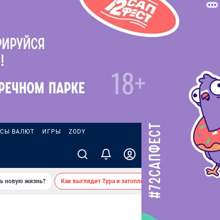
СЫ ВАЛЮТ
ИГРЫ
ZODY
ть новую жизнь?
Как выглядит Тура и затопленные берега — вид с реки