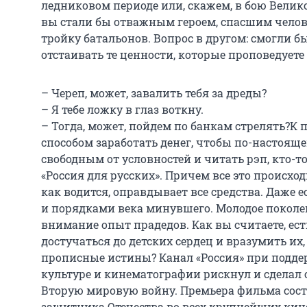
ледниковом периоде или, скажем, в бою Велик
вы стали бы отважным героем, спасшим челов
тройку батальонов. Вопрос в другом: смогли б
отстаивать те ценности, которые проповедуете
– Череп, может, завалить тебя за дреды?
– Я тебе ложку в глаз воткну.
– Тогда, может, пойдем по банкам стрелять?
К 
способом заработать денег, чтобы по-настоящем
свободным от условностей и читать рэп, кто-т
«Россия для русских». Причем все это происход
как водится, оправдывает все средства. Даже е
и порядками века минувшего. Молодое поколе
внимание опыт прадедов. Как вы считаете, ес
достучаться до детских сердец и вразумить их
прописные истины? Канал «Россия» при подде
культуре и кинематографии рискнул и сделал 
Вторую мировую войну. Премьера фильма сост
защитника Отечества во всех крупнейших кин