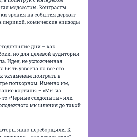
ия медсестры. Контрасты
чки зрения на события держат
я лирикой, комические эпизоды
сегодняшние дни – как
боки, но для целевой аудитории
а. Идея, не усложненная
 быть усвоена на все сто
 к экзаменам поиграть в
тре попкорном. Именно им,
вание картины – «Мы из
ь то «Черные следопыты» или
 молодежного мышления до такой
вторы явно переборщили. К
ь девушку – это легкое дело?