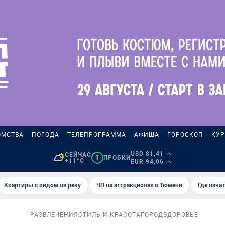
ОМСТВА
ПОГОДА
ТЕЛЕПРОГРАММА
АФИША
ГОРОСКОП
КУР
USD 81,41
СЕЙЧАС
1
ПРОБКИ
+11°C
EUR 94,06
Квартиры с видом на реку
ЧП на аттракционах в Тюмени
Где нача
РАЗВЛЕЧЕНИЯ
СТИЛЬ И КРАСОТА
ГОРОД
ЗДОРОВЬЕ