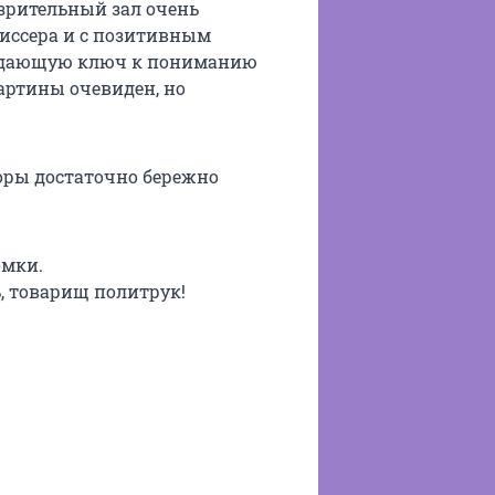
 зрительный зал очень
иссера и с позитивным
, дающую ключ к пониманию
артины очевиден, но
торы достаточно бережно
омки.
ь, товарищ политрук!