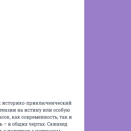
как историко-приключенческий
тензии на истину или особую
сок, как современность, так и
 – в общих чертах. Скинхед
 а политрук с интересом