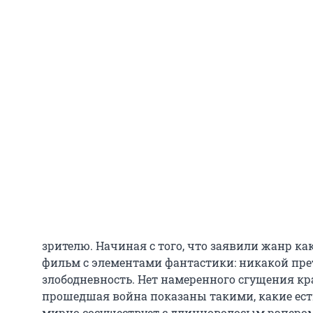
зрителю. Начиная с того, что заявили жанр 
фильм с элементами фантастики: никакой пре
злободневность. Нет намеренного сгущения кра
прошедшая война показаны такими, какие есть
мирно сосуществует с длинноволосым рэпером,