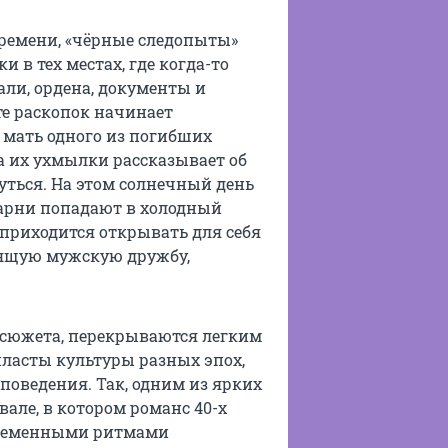
ремени, «чёрные следопыты»
и в тех местах, где когда-то
ли, ордена, документы и
те раскопок начинает
 мать одного из погибших
на их ухмылки рассказывает об
нуться. На этом солнечный день
парни попадают в холодный
 приходится открывать для себя
оящую мужскую дружбу,
 сюжета, перекрываются легким
пласты культуры разных эпох,
оведения. Так, одним из ярких
але, в котором романс 40-х
временными ритмами