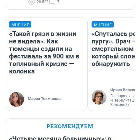
26 522
7
МНЕНИЕ
МНЕНИЕ
«Такой грязи в жизни
«Спуталась реч
не видела». Как
пургу». Врач — 
тюменцы ездили на
смертельном д
фестиваль за 900 км в
который слож
топливный кризис —
обнаружить
колонка
Ирина Волкова
Главврач клини
Мария Токмакова
«Реабилитация 
Волковой»
РЕКОМЕНДУЕМ
«Четыре месяца больничных»: в