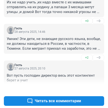
Их не надо учить ,их надо вместе с их мамашами 
отправлять на их родину ,а папаши 3 месяца метут 
улицы ,и домой Вот тогда точно никакой угрозы не 
будет.Директор пусть займётся безопасностью своих 
+0
–0
детей в школе ,а не об обучении дикарей
Гость
28 августа 2025, 14:46
Умник! Эти дети, не знающие русского языка, вообще, 
не должны находиться в России, в частности, в 
Тюмени. Если мигрант приехал на заработки, это не 
значит, что все семейство, вместе с детьми должно 
+2
–0
прикатить в Россию. Пусть учатся там, где родились, в 
своих азиатских республиках! Для чего российское 
Гость
государство выделило им средства на постройку 
27 августа 2025, 20:10
школ с русским уклоном, чтоб они перлись в 
Вот пусть господин директор весь этот контингент 
Россию??? А этому директору, если так жалко 
берет и учит
мигрантских детей, пусть откроет свою, частную 
школу, набирается терпения, и учит этих детей 
+2
–0
мигрантов!!!!
Читать все комментарии