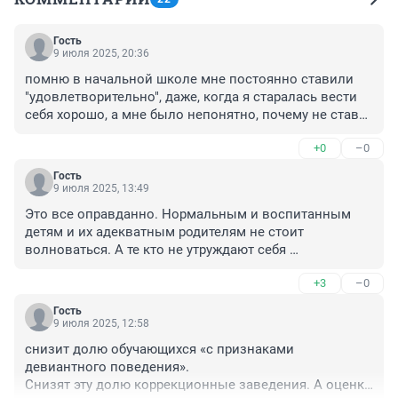
Гость
9 июля 2025, 20:36
помню в начальной школе мне постоянно ставили 
"удовлетворительно", даже, когда я старалась вести 
себя хорошо, а мне было непонятно, почему не ставят 
"хорошо" или "отлично".
+0
–0
Гость
9 июля 2025, 13:49
Это все оправданно. Нормальным и воспитанным 
детям и их адекватным родителям не стоит 
волноваться. А те кто не утруждают себя 
воспитанием своих Чад нужно как то напрячься и 
+3
–0
заниматься детьми и их воспитанием.
Гость
9 июля 2025, 12:58
снизит долю обучающихся «с признаками 
девиантного поведения».

Снизят эту долю коррекционные заведения. А оценки 