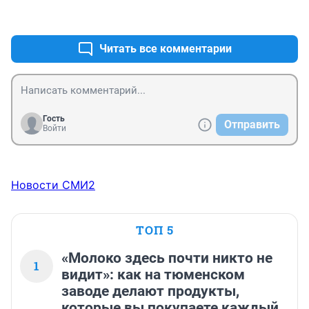
за поведение для особей с девиантными 
+0
–0
наклонностями - как мёртвому припарки.
Читать все комментарии
Гость
Отправить
Войти
Новости СМИ2
ТОП 5
«Молоко здесь почти никто не
1
видит»: как на тюменском
заводе делают продукты,
которые вы покупаете каждый