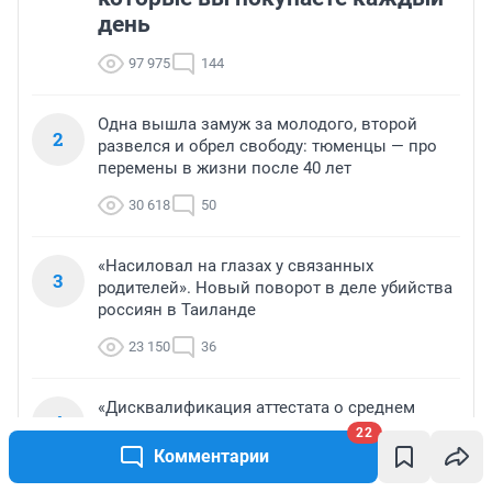
день
97 975
144
Одна вышла замуж за молодого, второй
2
развелся и обрел свободу: тюменцы — про
перемены в жизни после 40 лет
30 618
50
«Насиловал на глазах у связанных
3
родителей». Новый поворот в деле убийства
россиян в Таиланде
23 150
36
«Дисквалификация аттестата о среднем
4
образовании». В стране растет число
22
стобалльников ЕГЭ — почему это не повод
Комментарии
для радости