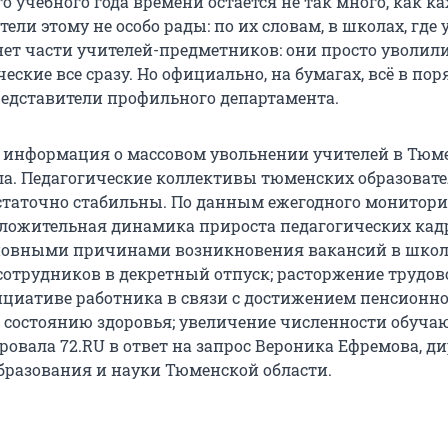
о учебного года времени остается не так много, как ка
ели этому не особо рады: по их словам, в школах, где 
нет части учителей-предметников: они просто уволили
ские все сразу. Но официально, на бумагах, всё в пор
редставители профильного департамента.
информация о массовом увольнении учителей в Тюм
ла. Педагогические коллективы тюменских образоват
таточно стабильны. По данным ежегодного монитори
ложительная динамика прироста педагогических кад
сновными причинами возникновения вакансий в шко
 сотрудников в декретный отпуск; расторжение трудов
ициативе работника в связи с достижением пенсионно
о состоянию здоровья; увеличение численности обуча
овала 72.RU в ответ на запрос Вероника Ефремова, д
бразования и науки Тюменской области.