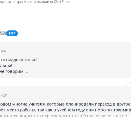
ыделите фрагмент и нажмите Ctrl+Enter
ИИ
107
16:41
ти неадекватные! 

ьцы! 

е говорим! 

 обратно в свои киШЛАКи и аулы! 

учителей будем терять!
14:01
одом многие учителя, которые планировали переход в другое 
ют место работы, так как в учебном году они не хотят травмир
ая ситуация, кто-то переехал, кто-то зп больше нашел, да не 
азных школах разная оплата труда, а кто-то с руководством ил
работался, а кто-то опозорился и его попросили. Есть дамы, 