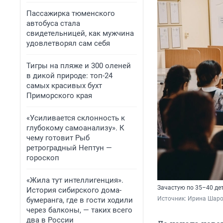
Пассажирка тюменского
автобуса стала
свидетельницей, как мужчина
удовлетворял сам себя
Тигры на пляже и 300 оленей
в дикой природе: топ-24
самых красивых бухт
Приморского края
«Усиливается склонность к
глубокому самоанализу». К
чему готовит Рыб
ретроградный Нептун —
гороскоп
«Жила тут интеллигенция».
Зачастую по 35–40 де
История сибирского дома-
Источник: 
Ирина Шаров
бумеранга, где в гости ходили
через балконы, — таких всего
два в России