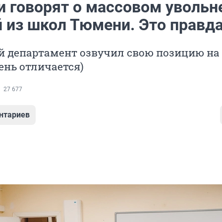
и говорят о массовом увольн
й из школ Тюмени. Это правд
 департамент озвучил свою позицию на 
чень отличается)
27 677
нтариев