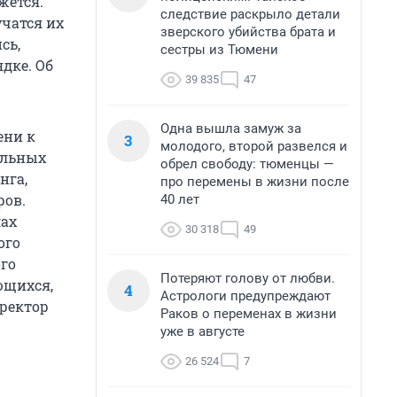
жется.
следствие раскрыло детали
учатся их
зверского убийства брата и
сь,
сестры из Тюмени
ядке. Об
39 835
47
Одна вышла замуж за
ени к
3
молодого, второй развелся и
ельных
обрел свободу: тюменцы —
нга,
про перемены в жизни после
ров.
40 лет
лах
30 318
49
ого
го
Потеряют голову от любви.
ющихся,
4
Астрологи предупреждают
иректор
Раков о переменах в жизни
уже в августе
26 524
7