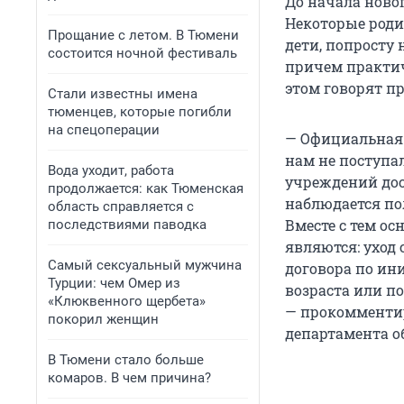
До начала новог
Некоторые родит
Прощание с летом. В Тюмени
дети, попросту 
состоится ночной фестиваль
причем практиче
этом говорят п
Стали известны имена
тюменцев, которые погибли
на спецоперации
— Официальная 
нам не поступа
Вода уходит, работа
учреждений дос
продолжается: как Тюменская
наблюдается по
область справляется с
Вместе с тем о
последствиями паводка
являются: уход
Самый сексуальный мужчина
договора по ин
Турции: чем Омер из
возраста или п
«Клюквенного щербета»
— прокомментир
покорил женщин
департамента о
В Тюмени стало больше
комаров. В чем причина?