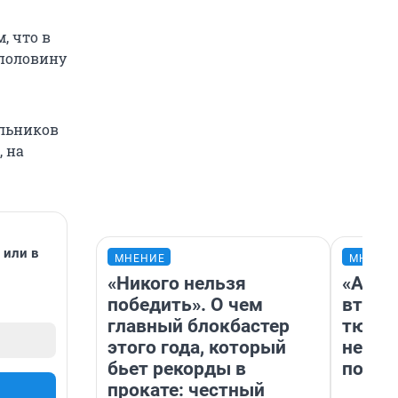
, что в
 половину
ольников
, на
или в
МНЕНИЕ
МНЕНИ
«Никого нельзя
«Арен
победить». О чем
втрое
главный блокбастер
тюмен
этого года, который
нефор
бьет рекорды в
почем
прокате: честный