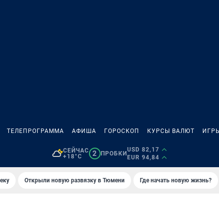
ТЕЛЕПРОГРАММА
АФИША
ГОРОСКОП
КУРСЫ ВАЛЮТ
ИГР
USD 82,17
СЕЙЧАС
2
ПРОБКИ
+18°C
EUR 94,84
еку
Открыли новую развязку в Тюмени
Где начать новую жизнь?