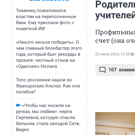
Родител
Тюменец пожаловался
учителе
властям на переполненные
баки. Ему прислали фото с
пометкой ИИ
Профильный
счет (она о
«Никого нельзя победить». О
чем главный блокбастер этого
года, который бьет рекорды в
22 июля 2024, 12:00
прокате: честный отзыв на
«Одиссею» Нолана
107
комме
Тело россиянки нашли во
Французских Альпах. Как она
погибла?
«Чтобы нас носили на
ручках, мы любим»: нерпа
Сергеевна, которую спасли
бельком, стала звездой Сети.
Видео