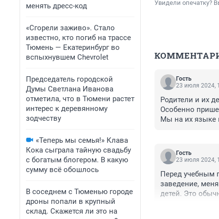
Увидели опечатку? В
менять дресс-код
«Сгорели заживо». Стало
известно, кто погиб на трассе
Тюмень — Екатеринбург во
КОММЕНТАР
вспыхнувшем Chevrolet
Председатель городской
Гость
23 июля 2024, 
Думы Светлана Иванова
отметила, что в Тюмени растет
Родители и их де
интерес к деревянному
Особенно пришел
зодчеству
Мы на их языке н
Пусть убираются
Пока не свалят, 
«Теперь мы семья!» Клава
Кока сыграла тайную свадьбу
Гость
с богатым блогером. В какую
23 июля 2024, 
сумму всё обошлось
Перед учебным г
заведение, меня
В соседнем с Тюменью городе
детей. Это обычн
дроны попали в крупный
удивляйтесь в р
склад. Скажется ли это на
коллективом нес