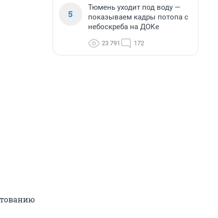
Тюмень уходит под воду —
5
показываем кадры потопа с
небоскреба на ДОКе
23 791
172
ктованию