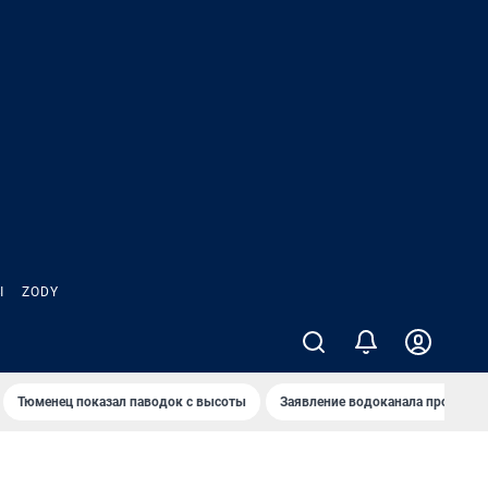
Ы
ZODY
Тюменец показал паводок с высоты
Заявление водоканала про запа