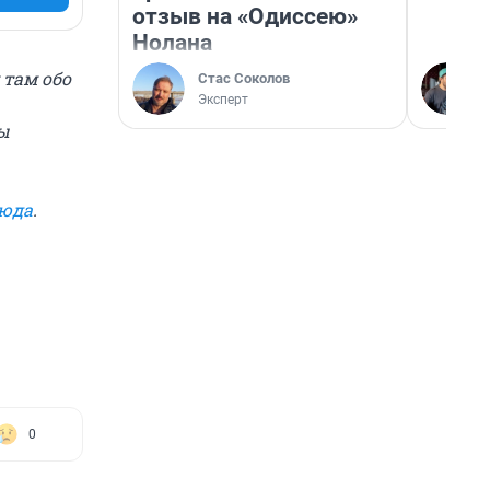
отзыв на «Одиссею»
Нолана
 там обо
Стас Соколов
Эксперт
ы
сюда
.
0