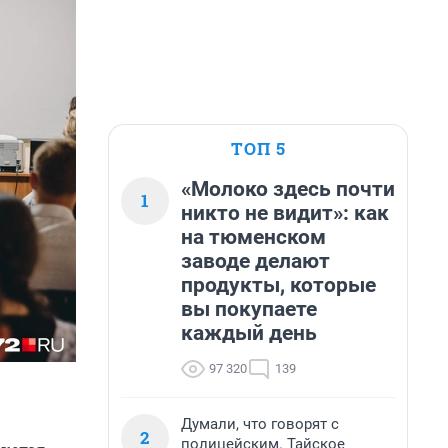
ТОП 5
«Молоко здесь почти
1
никто не видит»: как
на тюменском
заводе делают
продукты, которые
вы покупаете
каждый день
97 320
139
Думали, что говорят с
2
полицейским. Тайское