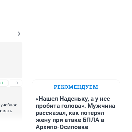
+1
–0
РЕКОМЕНДУЕМ
«Нашел Наденьку, а у нее
пробита голова». Мужчина
учебное 
овать 
рассказал, как потерял
жену при атаке БПЛА в
и 
Архипо-Осиповке
+0
–1
которые 