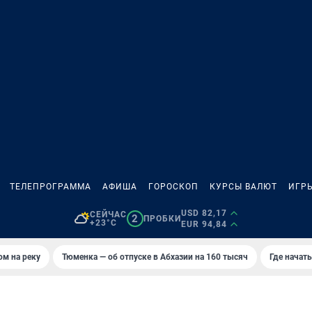
ТЕЛЕПРОГРАММА
АФИША
ГОРОСКОП
КУРСЫ ВАЛЮТ
ИГР
USD 82,17
СЕЙЧАС
2
ПРОБКИ
+23°C
EUR 94,84
ом на реку
Тюменка — об отпуске в Абхазии на 160 тысяч
Где начат