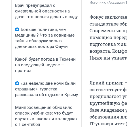
Источник: 
«Академия 
Врач предупредил о
смертельной опасности на
Фокус заключает
даче: что нельзя делать в саду
стандартное об
Больше политики, чем
Современные пр
медицины? Что за ковидные
помощью передо
тайны обнаружились в
подготовка к а
дневниках доктора Фаучи
возраста. Комфо
Ниже вы узнаете
Какой будет погода в Тюмени
на следующей неделе —
прогноз
Яркий пример 
«За неделю две ночи были
страшные»: туристка
соответствует 
рассказала об отдыхе в Крыму
предполагает у
крупнейшую фед
Минпросвещения обновило
базе Академии 
список учебников: что будут
образования для
изучать в школах и колледжах
IT-университет 
с 1 сентября