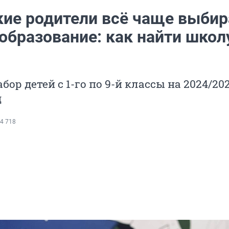
ие родители всё чаще выби
образование: как найти школ
ор детей с 1-го по 9-й классы на 2024/20
д
4 718