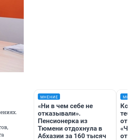
МНЕНИЕ
МНЕНИ
«Ни в чем себе не
Колоб
лениях.
отказывали».
тебя 
Пенсионерка из
отлож
ов,
Тюмени отдохнула в
«Чело
та
Абхазии за 160 тысяч
отзыв