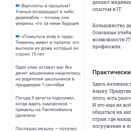
делают индивид
Вертолеты в прошлом?
опытом в IT.
Ученые возвращают в небо
дирижабли — почему они
уверены, что за ними будущее
Большинство де
Основные учебн
«Помыться хожу в пруд».
возможности IT
Тюменец живет в палатке: его
профессиях.
выгнали из дома, который он
строил 15 лет
Один клик оставит вас без
Практически
денег: мошенники нацелились
на родителей школьников в
Здесь начиная с
преддверии 1 сентября
языку. Предусм
этого, есть раз
Погода 9 августа подскажет,
когда ждать заморозков —
И это еще не вс
приметы на Пантелеймона
общаться на ан
Целителя
стран, где нахо
погружение в я
Послушал музыку — получил