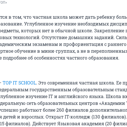
ТОП»
ся в том, что частная школа может дать ребенку боль
разование. Углубленное изучение необходимых дисци
едметы, которых нет в обычной школе. Закрепление 
вых технологий. Отсутствие домашних заданий. Сил
кадемическим экзаменам и профориентация с раннего
ртное обучение в мини-группах, а не в переполненных
 подробнее об особенностях частного образования.
—
TOP IT SCHOOL
. Это современная частная школа. Ее 
федеральным государственным образовательным стан
глубленное изучение IT и английского языка. Школа в
еральную сеть образовательных центров «Академии 
успешно работают более 260 филиалов дополнительно
 детей и взрослых. Открыт IT-колледж (130 филиалов)
(15 филиалов). Действует Языковая академия (20 филиа