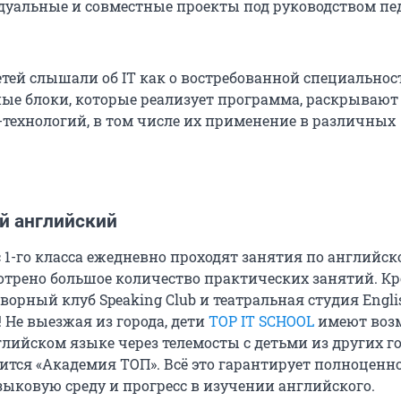
уальные и совместные проекты под руководством пед
тей слышали об IT как о востребованной специальнос
ые блоки, которые реализует программа, раскрывают
-технологий, в том числе их применение в различных
й английский
 1-го класса ежедневно проходят занятия по английс
отрено большое количество практических занятий. К
говорный клуб Speaking Club и театральная студия Engli
ё! Не выезжая из города, дети
TOP IT SCHOOL
имеют воз
глийском языке через телемосты с детьми из других г
дится «Академия ТОП». Всё это гарантирует полноценн
зыковую среду и прогресс в изучении английского.