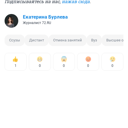
Подписывайтесь на нас,
нажав сюда
.
Екатерина Бурлева
Журналист 72.RU
Ссузы
Дистант
Отмена занятий
Вуз
Высшее обр
1
0
0
0
0