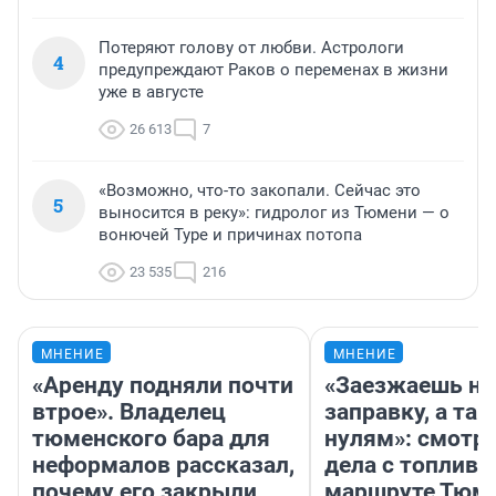
Потеряют голову от любви. Астрологи
4
предупреждают Раков о переменах в жизни
уже в августе
26 613
7
«Возможно, что-то закопали. Сейчас это
5
выносится в реку»: гидролог из Тюмени — о
вонючей Туре и причинах потопа
23 535
216
МНЕНИЕ
МНЕНИЕ
«Аренду подняли почти
«Заезжаешь на
втрое». Владелец
заправку, а там
тюменского бара для
нулям»: смотри
неформалов рассказал,
дела с топливо
почему его закрыли
маршруте Тюм