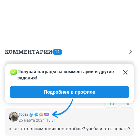
КОММЕНТАРИИ
12
Гость
25 марта 2024, 14:45
Получай награды за комментарии и другие 
задания!
Вот только что в рекламе одного известного интернет 
магазина... оказывается обычный черпак, половник, 
Подробнее в профиле
поварешка теперь называется "ложка 
разливательная"... поколение ЕГЭ уже поздно чему 
+0
–0
либо учить
Гость.@
25 марта 2024, 13:31
а как это взаимосвязано вообще? учеба и этот теракт?