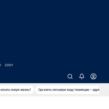
Ы
ZODY
 начать новую жизнь?
Где взять питьевую воду тюменцам — адреса