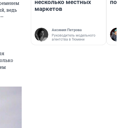
несколько местных
почем
временем
маркетов
й, ведь
 —
Аксиния Петрова
Руководитель модельного
агентства в Тюмени
ля
колько
ием