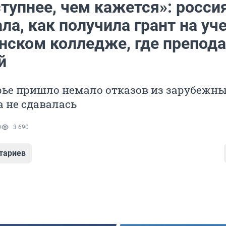
тупнее, чем кажется»: росси
ла, как получила грант на уче
нском колледже, где препод
й
рье пришло немало отказов из зарубежн
а не сдавалась
0
3 690
тариев