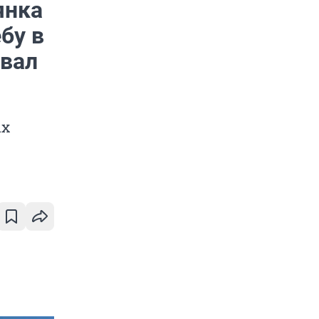
янка
бу в
авал
ых