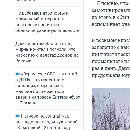
натворил
— Я помню, что 
замотивировала
Не работают аэропорты и
до этого, в обы
мобильный интернет: в
вспоминает она
нескольких регионах
объявили ракетную опасность
В восьмом клас
Дома и автомобили в огне,
заведение с вы
мирные жители погибли: что
лингвистически
известно о налетах дронов на
нормального из
Россию
раз в день. Дар
«Вернулся с СВО — и погиб
продолжала изу
в ДТП». Что известно о
чоповцах, сгоревших в
машине после жесткой
аварии на трассе Екатеринбург
— Тюмень
Нагиева не узнать! Как
выглядели звезды культовой
«Каменской» 27 лет назад