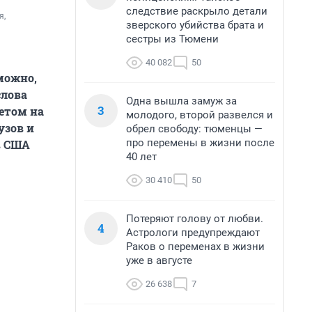
следствие раскрыло детали
, 
зверского убийства брата и
сестры из Тюмени
40 082
50
можно,
слова
Одна вышла замуж за
3
етом на
молодого, второй развелся и
узов и
обрел свободу: тюменцы —
про перемены в жизни после
в США
40 лет
30 410
50
Потеряют голову от любви.
4
Астрологи предупреждают
Раков о переменах в жизни
уже в августе
26 638
7