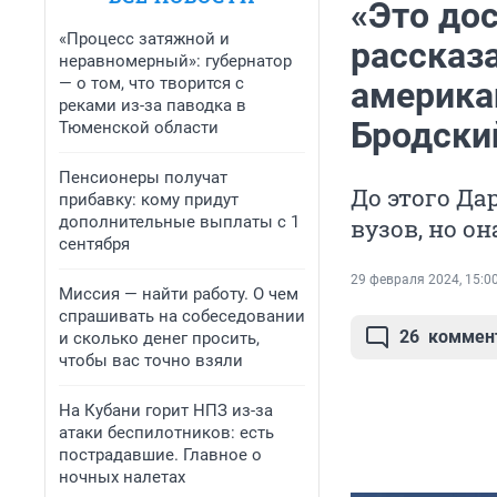
«Это дос
«Процесс затяжной и
рассказа
неравномерный»: губернатор
— о том, что творится с
америка
реками из-за паводка в
Бродски
Тюменской области
Пенсионеры получат
До этого Да
прибавку: кому придут
дополнительные выплаты с 1
вузов, но он
сентября
29 февраля 2024, 15:0
Миссия — найти работу. О чем
спрашивать на собеседовании
26
коммен
и сколько денег просить,
чтобы вас точно взяли
На Кубани горит НПЗ из-за
атаки беспилотников: есть
пострадавшие. Главное о
ночных налетах