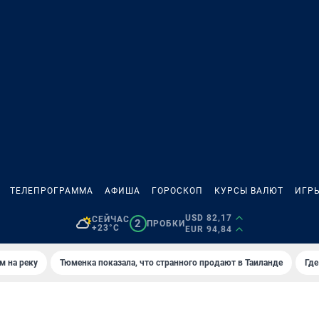
ТЕЛЕПРОГРАММА
АФИША
ГОРОСКОП
КУРСЫ ВАЛЮТ
ИГР
USD 82,17
СЕЙЧАС
2
ПРОБКИ
+23°C
EUR 94,84
м на реку
Тюменка показала, что странного продают в Таиланде
Где