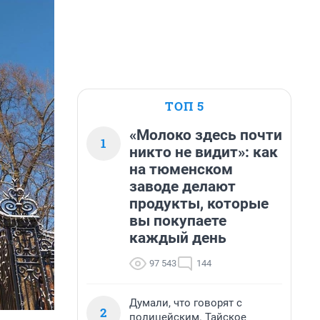
ТОП 5
«Молоко здесь почти
1
никто не видит»: как
на тюменском
заводе делают
продукты, которые
вы покупаете
каждый день
97 543
144
Думали, что говорят с
2
полицейским. Тайское