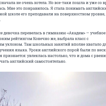
сначала не очень хотела. Но все-таки пошла и уже со 
сь. Мне это понравилось. Я стала понимать английски
чной школе его преподавали на поверхностном уровне,
.
се девочка перевелась в гимназию «Академ» — учебное
соким рейтингом Конечно же, выбрала класс с
м уклоном. Там школьных занятий вполне хватало д
учения языка. Уроки английского порой были по нес
ья признается: увлеклась настолько, что и дома с рвен
чать английский самостоятельно.