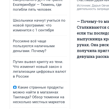
Счастливая Дарья на
Екатеринбург — Тюмень, где
Источник: 
Дарья Овчин
погибли пять человек
деятельность запреще
Школьники начнут учиться по
— Почему-то мн
новой программе: что
Сталкиваются с
изменится с 1 сентября
если ты послед
выпускница кр
Россияне всё чаще
руках. Она рис
пользуются наличными
получила пригл
деньгами. Почему?
девушка расск
Путин вывел крипту из тени.
Что изменит новый закон о
легализации цифровых валют
в России
Какие странные продукты
можно найти в магазинах
Таиланда? Обзор тюменки на
несколько местных маркетов