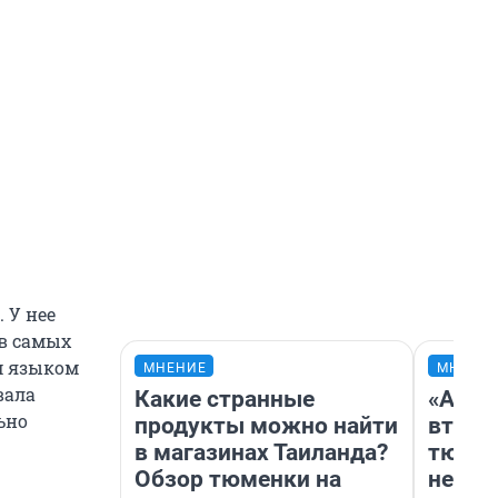
 У нее
 в самых
м языком
МНЕНИЕ
МНЕНИ
вала
Какие странные
«Арен
ьно
продукты можно найти
втрое
в магазинах Таиланда?
тюмен
Обзор тюменки на
нефор