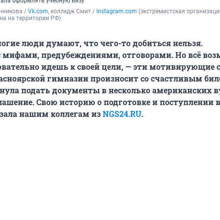
чала оформлять учебную визу
никова / 
Vk.com
, колледж Смит / 
Instagram.com
 (экстремистская организация
на на территории РФ)
огие люди думают, что чего-то добиться нельзя.
 мифами, предубеждениями, отговорами. Но всё воз
овательно идешь к своей цели, — эти мотивирующие 
асноярской гимназии произносит со счастливым бил
кнула подать документы в несколько американских в
ашение. Свою историю о подготовке и поступлении 
азала нашим коллегам из
NGS24.RU
.