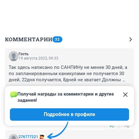
КОММЕНТАРИИ
32
Гость
19 августа 2023, 09:33
Так здесь написано по САНПИНу не менее 30 дней, а 
по запланированным каникулами не получается 30 
дней, 22дня получается, 8дней не хватает.Должны 
быть осенние каникулы 8 дней, 14 дней, зимние, 
+0
–0
8дней весенние.Оканчание учебного года по учебному 
Получай награды за комментарии и другие 
плану. Зачем министерство просвещения и 
задания!
Гость
департаменты сокращают каникулы, не понятно, это 
18 августа 2023, 20:06
же нарушение САНПИНа.
Подробнее в профиле
Зимние каникулы должны быть 14 дней
+0
–0
276777221