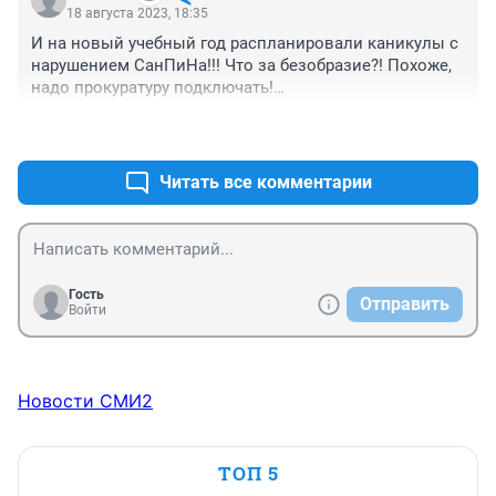
18 августа 2023, 18:35
И на новый учебный год распланировали каникулы с 
нарушением СанПиНа!!! Что за безобразие?! Похоже, 
надо прокуратуру подключать!

И что за издевательство, закончить учебный год 
+0
–0
раньше на неделю!? Вообще-то дети должны 
отдыхать в середине учебного года, как было 
грамотно распланировано советскими 
Читать все комментарии
специалистами!
Гость
Отправить
Войти
Новости СМИ2
ТОП 5