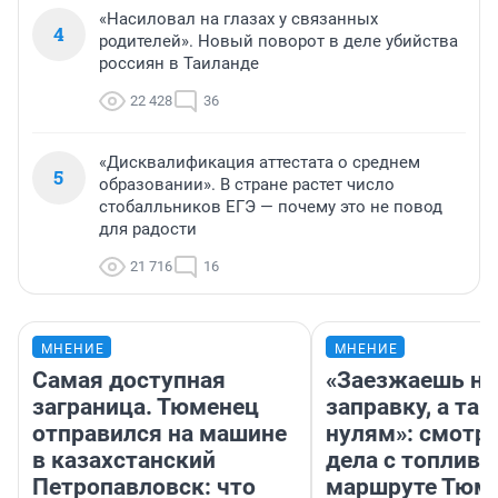
«Насиловал на глазах у связанных
4
родителей». Новый поворот в деле убийства
россиян в Таиланде
22 428
36
«Дисквалификация аттестата о среднем
5
образовании». В стране растет число
стобалльников ЕГЭ — почему это не повод
для радости
21 716
16
МНЕНИЕ
МНЕНИЕ
Самая доступная
«Заезжаешь на
заграница. Тюменец
заправку, а там
отправился на машине
нулям»: смотри
в казахстанский
дела с топливо
Петропавловск: что
маршруте Тюм