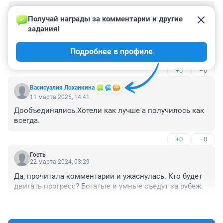
Гость
1 октября 2025, 23:06
Получай награды за комментарии и другие 
задания!
На 1000% согласна с последним местом 51 школы. 3 
года,как мы её покинули,но до сих пор не могу забыть 
Подробнее в профиле
отношение директора к родителям и детям. 

Школа на Авторемонтной- это худшее, что было в 
+0
–0
детстве моего сына...
Васисуалия Лоханкина
11 марта 2025, 14:41
Дообъединялись.Хотели как лучше а получилось как 
всегда.
+0
–0
Гость
22 марта 2024, 03:29
Да, прочитала комментарии и ужаснулась. Кто будет 
двигать прогресс? Богатые и умные съедут за рубеж.
+0
–0