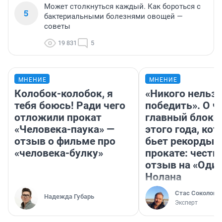
Может столкнуться каждый. Как бороться с
5
бактериальными болезнями овощей —
советы
19 831
5
МНЕНИЕ
МНЕНИЕ
Колобок-колобок, я
«Никого нельз
тебя боюсь! Ради чего
победить». О ч
отложили прокат
главный блокб
«Человека-паука» —
этого года, ко
отзыв о фильме про
бьет рекорды 
«человека-булку»
прокате: честн
отзыв на «Оди
Нолана
Стас Соколов
Надежда Губарь
Эксперт