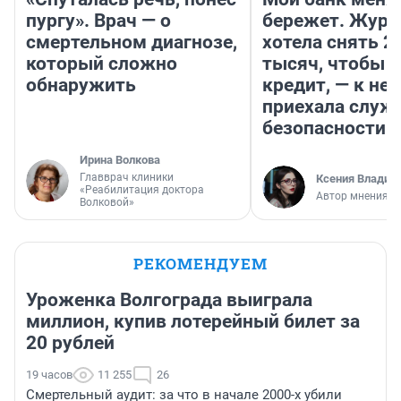
пургу». Врач — о
бережет. Журн
смертельном диагнозе,
хотела снять 2
который сложно
тысяч, чтобы п
обнаружить
кредит, — к не
приехала служ
безопасности
Ирина Волкова
Главврач клиники
Ксения Владим
«Реабилитация доктора
Автор мнения
Волковой»
РЕКОМЕНДУЕМ
Уроженка Волгограда выиграла
миллион, купив лотерейный билет за
20 рублей
19 часов
11 255
26
Смертельный аудит: за что в начале 2000-х убили