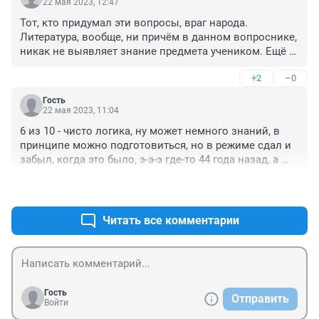
22 мая 2023, 12:47
Тот, кто придумал эти вопросы, враг народа. 
Литература, вообще, ни причём в данном вопроснике, 
никак не выявляет знание предмета учеником. Ещё и 
путанная логика с абвгдейкой. Я взрослый человек с 
+2
–0
базовым гуманитарным образованием, отвечала , 
опираясь на понятия, не связанные непосредственно 
Гость
с литературой. ЕГЭ - это зло и маргинализация 
22 мая 2023, 11:04
молодёжи
6 из 10 - чисто логика, ну может немного знаний, в 
принципе можно подготовиться, но в режиме сдал и 
забыл, когда это было, э-э-э где-то 44 года назад, а 
сколько всякой ерунды придётся им ещё выучить, 
+3
–0
чтобы потом успешно забыть? ...
Читать все комментарии
Гость
Отправить
Войти