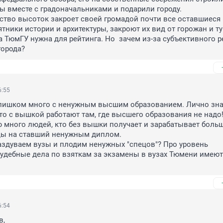
 вместе с градоначальниками и подарили городу.

ство высоток закроет своей громадой почти все оставшиеся н
тники истории и архитектуры, закроют их вид от горожан и тур
а ТюмГУ нужна для рейтинга. Но  зачем из-за субъективного ре
города?
6:55
лишком много с ненужным высшим образованием. Лично знаю
кто с вышкой работают там, где высшего образования не надо!
ю много людей, кто без вышки получает и зарабатывает больше
ды на ставший ненужным диплом.

аздуваем вузы и плодим ненужных "спецов"? Про уровень 
судебные дела по взяткам за экзамены в вузах Тюмени имеют 
6:54
,
