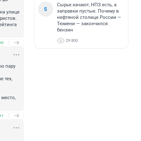
Сырье качают, НПЗ есть, а
5
заправки пустые. Почему в
а улице 
нефтяной столице России —
истов.

Тюмени — закончился
йтинга 
бензин
29 800
+0
–0
 пару 


 тех, 
место, 
+1
–0