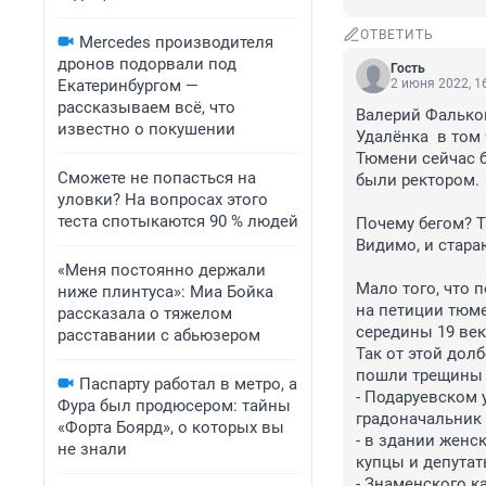
ОТВЕТИТЬ
Mercedes производителя
дронов подорвали под
Гость
Екатеринбургом —
2 июня 2022, 1
рассказываем всё, что
Валерий Фальков
известно о покушении
Удалёнка  в том
Тюмени сейчас б
Сможете не попасться на
были ректором. 

уловки? На вопросах этого
теста спотыкаются 90 % людей
Почему бегом? Т
Видимо, и стара
«Меня постоянно держали
Мало того, что 
ниже плинтуса»: Миа Бойка
на петиции тюме
рассказала о тяжелом
середины 19 века
расставании с абьюзером
Так от этой дол
пошли трещины в
Паспарту работал в метро, а
- Подаруевском 
Фура был продюсером: тайны
градоначальник 
«Форта Боярд», о которых вы
- в здании женс
не знали
купцы и депутат
- Знаменского к