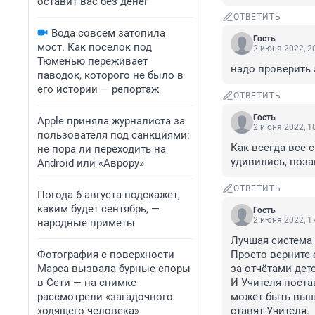
оставит вас без денег
ОТВЕТИТЬ
Вода совсем затопила
Гость
мост. Как поселок под
2 июня 2022, 2
Тюменью переживает
надо проверить 
паводок, которого не было в
его истории — репортаж
ОТВЕТИТЬ
Гость
Apple приняла журналиста за
2 июня 2022, 1
пользователя под санкциями:
Как всегда все с
не пора ли переходить на
удивились, поза
Android или «Аврору»
ОТВЕТИТЬ
Погода 6 августа подскажет,
каким будет сентябрь, —
Гость
2 июня 2022, 1
народные приметы
Лучшая система 
Фотография с поверхности
Просто верните е
Марса вызвала бурные споры
за отчётами дете
в Сети — на снимке
И Учителя постав
рассмотрели «загадочного
может быть выше
ходящего человека»
ставят Учителя.