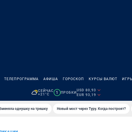
ТЕЛЕПРОГРАММА
АФИША
ГОРОСКОП
КУРСЫ ВАЛЮТ
ИГР
USD 80,93
СЕЙЧАС
1
ПРОБКИ
+21°C
EUR 93,19
бменяла однушку на трешку
Новый мост через Туру. Когда построят?