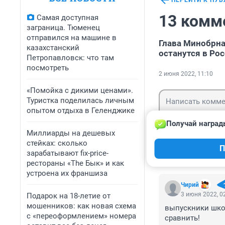
ПЕРЕЙТИ К ПУ
13 комм
Самая доступная
заграница. Тюменец
отправился на машине в
Глава Минобрна
казахстанский
останутся в Ро
Петропавловск: что там
посмотреть
2 июня 2022, 11:10
«Помойка с дикими ценами».
Туристка поделилась личным
опытом отдыха в Геленджике
Получай наград
Миллиарды на дешевых
стейках: сколько
Гость
П
Войти
зарабатывают fix-price-
рестораны «The Бык» и как
устроена их франшиза
Чирий
3 июня 2022, 0
Подарок на 18-летие от
мошенников: как новая схема
выпускники школ
с «переоформлением» номера
сравнить!