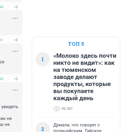
+0
–0
+1
–0
ТОП 5
«Молоко здесь почти
1
никто не видит»: как
се 
на тюменском
заводе делают
+2
–0
продукты, которые
вы покупаете
каждый день
 увидеть 
96 281
ик не 
ш не 
Думали, что говорят с
2
полицейским. Тайское