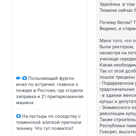
Удалёнка  в том
Тюмени сейчас б
Почему бегом? Т
Видимо, и стара
Мало того, что 
были ректором,

несмотря на пет
училище середин
Какая необходим
Так от этой дол
пошли трещины в
Полыхающий фургон
- Подаруевском 
мчал по встречке: главное о
градоначальник 
пожаре в Ростове, где сгорели
- в здании женс
заправка и 21 припаркованная
купцы и депутат
машина
- Знаменского к
революции купцы
На пустырь по соседству с
Также строитель
тюменской элиткой пригнали
Республики памя
технику. Что тут появится?
Говорят, высотк