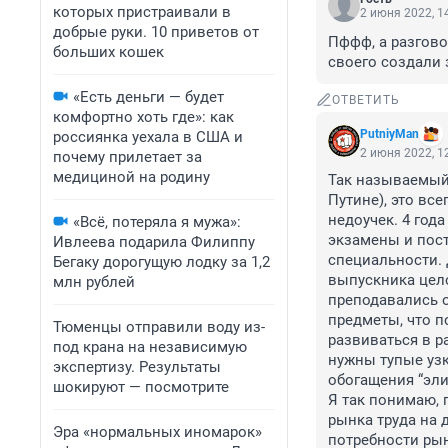
которых пристраивали в
2 июня 2022, 1
добрые руки. 10 приветов от
Пффф, а разгово
больших кошек
своего создали 
«Есть деньги — будет
ОТВЕТИТЬ
комфортно хоть где»: как
PutniyMan
россиянка уехала в США и
2 июня 2022, 1
почему прилетает за
медициной на родину
Так называемый 
Путине), это вс
недоучек. 4 год
«Всё, потеряла я мужа»:
экзамены и пост
Ивлеева подарила Филиппу
специальности. 
Бегаку дорогущую лодку за 1,2
выпускника цело
млн рублей
преподавались о
предметы, что п
Тюменцы отправили воду из-
развиваться в р
под крана на независимую
нужны тупые узк
экспертизу. Результаты
обогащения “элит
шокируют — посмотрите
Я так понимаю, 
рынка труда на 
Эра «нормальных иномарок»
потребности рын