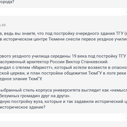
города?
6:49
, ведь вы знаете, что под постройку очередного здания ТГУ (
в историческом центре Тюмени снесли первое уездное училищ
рвого уездного училища середины 19 века под постройку ТГУ 
аслуженный архитектор России Виктор Станкевский.

ндал с отелем «Мариотт», который хотели возвести в опасной
ской церкви, и план постройки общежития ТюмГУ в логе реки 
едное злание ТюмГУ.

езумных громадин друг на друга».

дную постройку вуза, которые и так задавили исторический ц
историческое здание?