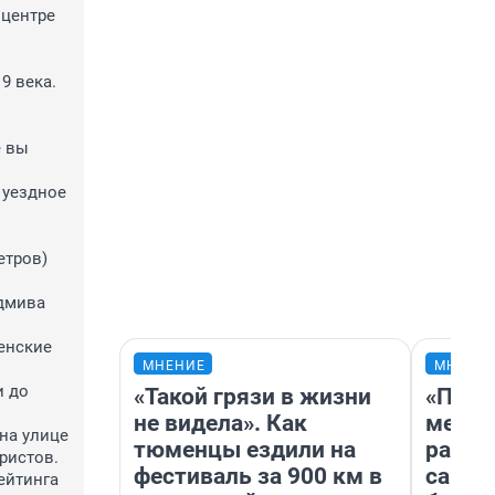
центре 
 века. 
 вы 
уездное 
тров) 
дмива 
енские 
МНЕНИЕ
МНЕНИ
 до 
«Такой грязи в жизни
«Поку
не видела». Как
мешке
а улице 
тюменцы ездили на
расска
истов.

фестиваль за 900 км в
самом
йтинга 