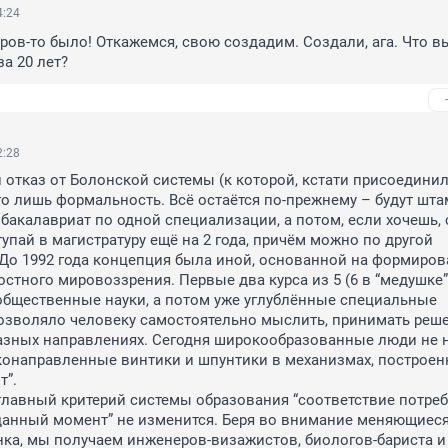
4:24
ров-то было! Откажемся, свою создадим. Создали, ага. Что в
за 20 лет?
2:28
отказ от Болонской системы (к которой, кстати присоединил
его лишь формальность. Всё остаётся по-прежнему – будут шта
а бакалавриат по одной специализации, а потом, если хочешь, 
упай в магистратуру ещё на 2 года, причём можно по другой 
До 1992 года концепция была иной, основанной на формирова
стного мировоззрения. Первые два курса из 5 (6 в “медушке”)
бщественные науки, а потом уже углублённые специальные 
озволяло человеку самостоятельно мыслить, принимать реше
азных направлениях. Сегодня широкообразованные люди не н
онаправленные винтики и шпунтики в механизмах, построенн
”.

главный критерий системы образования “соответствие потреб
данный момент” не изменится. Беря во внимание меняющиеся
ка, мы получаем инженеров-визажистов, биологов-бариста и т