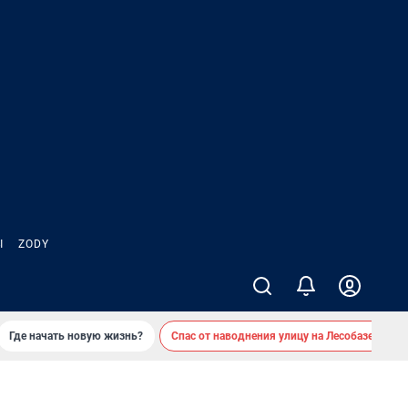
Ы
ZODY
Где начать новую жизнь?
Спас от наводнения улицу на Лесобазе
Д