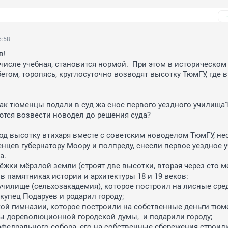
6:58
!

 числе учебная, становится нормой.  При этом в историческом 
егом, торопясь, круглосуточно возводят высотку ТюмГУ, где в
ак тюменцы подали в суд жа снос первого уездного училища19
ются возвести новодел до решения суда? 

под высотку втихаря вместе с советским новоделом ТюмГУ, нес
нцев губернатору Моору и полпреду, снесли первое уездное у
.

бёжки мёрзлой земли (строят две высотки, вторая через сто ме
 памятниках истории и архитектуры 18 и 19 веков:

училище (сельхозакадемия), которое построил на лисные сре
купец Подаруев и родарил городу;

кой гимназии, которое построили на собственные деньги тюм
ы дореволюционной городской думы,  и подарили городу;

афедрального собора, его на собственные сбережения строили