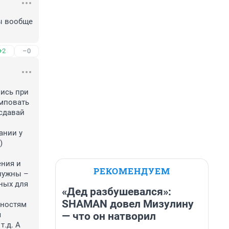
ы вообще 
+2
–0
ись при 
мповать 
сдавай 
нии у 
 
ния и 
РЕКОМЕНДУЕМ
ужны – 
ых для 
«Дед разбушевался»:
SHAMAN довел Мизулину
ностям 
— что он натворил
 
.д. А 