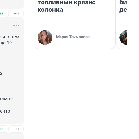
топливный кризис —
бизне
колонка
дешев
+3
–0
вы в нем 
Мария Токмакова
е 19 
 
ентр 
+3
–0