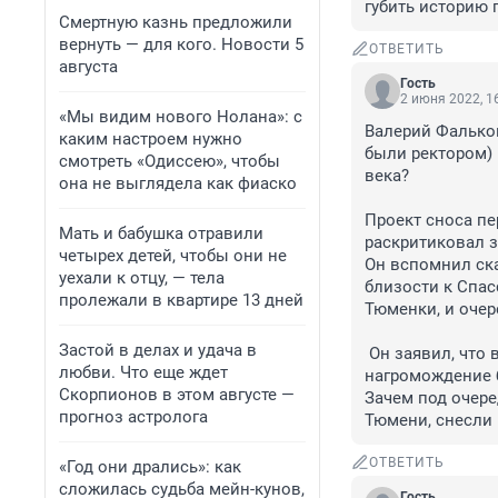
губить историю 
Смертную казнь предложили
вернуть — для кого. Новости 5
ОТВЕТИТЬ
августа
Гость
2 июня 2022, 1
«Мы видим нового Нолана»: с
Валерий Фальков
каким настроем нужно
были ректором) 
смотреть «Одиссею», чтобы
века?

она не выглядела как фиаско
Проект сноса пе
Мать и бабушка отравили
раскритиковал з
четырех детей, чтобы они не
Он вспомнил ска
уехали к отцу, — тела
близости к Спас
пролежали в квартире 13 дней
Тюменки, и очер
Застой в делах и удача в
 Он заявил, что выбранный стиль корпуса университета выглядит как «немыслимое 
любви. Что еще ждет
нагромождение б
Скорпионов в этом августе —
Зачем под очере
прогноз астролога
Тюмени, снесли 
ОТВЕТИТЬ
«Год они дрались»: как
сложилась судьба мейн-кунов,
Гость