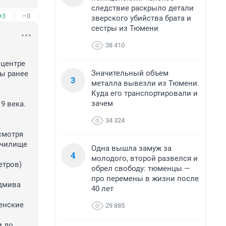
следствие раскрыло детали
+3
–0
зверского убийства брата и
сестры из Тюмени
38 410
центре 
Значительный объем
ы ранее 
3
металла вывезли из Тюмени.
Куда его транспортировали и
зачем
 века. 
34 324
мотря 
чилище 
Одна вышла замуж за
4
молодого, второй развелся и
тров) 
обрел свободу: тюменцы —
про перемены в жизни после
дмива 
40 лет
енские 
29 885
 до 