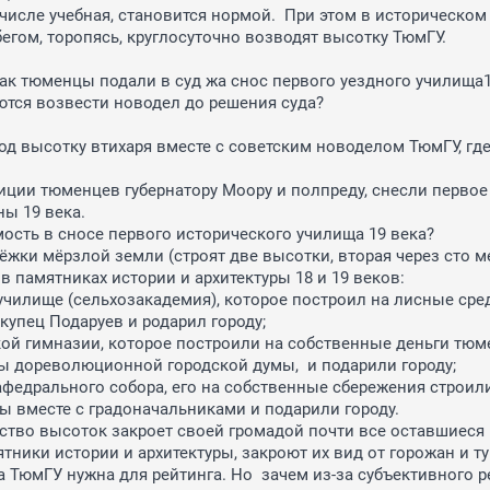
 числе учебная, становится нормой.  При этом в историческом 
егом, торопясь, круглосуточно возводят высотку ТюмГУ. 

ак тюменцы подали в суд жа снос первого уездного училища19
ются возвести новодел до решения суда? 

под высотку втихаря вместе с советским новоделом ТюмГУ, где
иции тюменцев губернатору Моору и полпреду, снесли первое 
ы 19 века.

ость в сносе первого исторического училища 19 века?

бёжки мёрзлой земли (строят две высотки, вторая через сто ме
 памятниках истории и архитектуры 18 и 19 веков:

училище (сельхозакадемия), которое построил на лисные сре
купец Подаруев и родарил городу;

кой гимназии, которое построили на собственные деньги тюм
ы дореволюционной городской думы,  и подарили городу;

афедрального собора, его на собственные сбережения строили
 вместе с градоначальниками и подарили городу.

ство высоток закроет своей громадой почти все оставшиеся н
тники истории и архитектуры, закроют их вид от горожан и тур
а ТюмГУ нужна для рейтинга. Но  зачем из-за субъективного ре