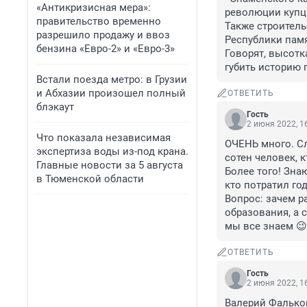
«Антикризисная мера»:
революции купцы
правительство временно
Также строитель
разрешило продажу и ввоз
Республики памя
бензина «Евро-2» и «Евро-3»
Говорят, высотк
губить историю 
Встали поезда метро: в Грузии
и Абхазии произошел полный
ОТВЕТИТЬ
блэкаут
Гость
2 июня 2022, 1
Что показала независимая
ОЧЕНЬ много. С
экспертиза воды из-под крана.
сотен человек, 
Главные новости за 5 августа
Более того! Зна
в Тюменской области
кто потратил го
Вопрос: зачем р
образования, а 
мы все знаем 😉
ОТВЕТИТЬ
Гость
2 июня 2022, 1
Валерий Фальков