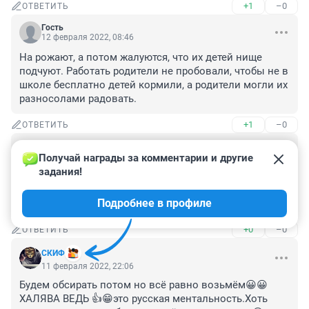
+1
–0
ОТВЕТИТЬ
Гость
12 февраля 2022, 08:46
На рожают, а потом жалуются, что их детей нище 
подчуют. Работать родители не пробовали, чтобы не в 
школе бесплатно детей кормили, а родители могли их 
разносолами радовать.
+1
–0
ОТВЕТИТЬ
Гость
11 февраля 2022, 23:23
Получай награды за комментарии и другие 
задания!
А кто сказал что нам дали сухпаек??? До 4 класса 
бесплатное питание , и где же наши макароны и рис 
Подробнее в профиле
???😀
+0
–0
ОТВЕТИТЬ
СКИФ
11 февраля 2022, 22:06
Будем обсирать потом но всё равно возьмём😀😀
ХАЛЯВА ВЕДЬ 👍😁это русская ментальность.Хоть 