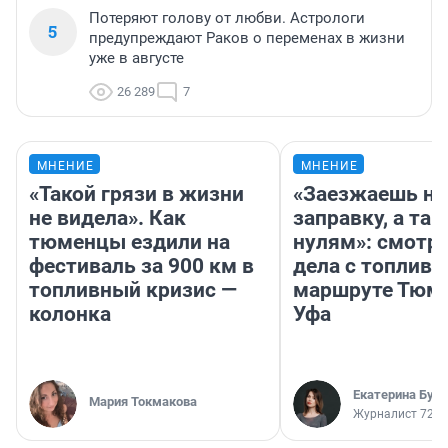
Потеряют голову от любви. Астрологи
5
предупреждают Раков о переменах в жизни
уже в августе
26 289
7
МНЕНИЕ
МНЕНИЕ
«Такой грязи в жизни
«Заезжаешь на
не видела». Как
заправку, а там
тюменцы ездили на
нулям»: смотри
фестиваль за 900 км в
дела с топливо
топливный кризис —
маршруте Тюм
колонка
Уфа
Екатерина Бур
Мария Токмакова
Журналист 72.R