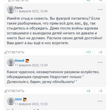
+0
–0
ОТВЕТИТЬ
Гость
11 февраля 2022, 12:40
Имейте стыд и совесть. Вы фуагрой питаетесь? Если 
такие разборчивые, что прям всё для, вас,, фу,, так 
стыдитесь и обсуждать. Даже после войны вдовам 
оставшимся с выводком детей ничего не давали и 
никто был не должен. Растили своих детей достойно! 
Вам дают а вы ещё и нос воротите.
+11
–0
ОТВЕТИТЬ
Мамай
11 февраля 2022, 12:39
Какое чудесное, незамутненное разумом холуйство, 
обсуждаюших продпаек Недостает только " 
Дозвольте-с, барин, ручку облобызать! "
+3
–0
ОТВЕТИТЬ
О000
11 февраля 2022, 12:35