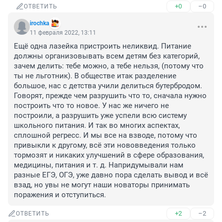
+0
–0
ОТВЕТИТЬ
irochka
11 февраля 2022, 13:11
Ещё одна лазейка пристроить неликвид. Питание 
должны организовывать всем детям без категорий, 
зачем делить: тебе можно, а тебе нельзя, (потому что 
ты не льготник). В обществе итак разделение 
большое, нас с детства учили делиться бутербродом. 
Говорят, прежде чем разрушить что то, сначала нужно 
построить что то новое. У нас же ничего не 
построили, а разрушить уже успели всю систему 
школьного питания. И так во многих аспектах, 
сплошной регресс. И мы все на взводе, потому что 
привыкли к другому, всё эти нововведения только 
тормозят и никаких улучшений в сфере образования, 
медицины, питания и т. д. Напридумывали нам 
разные ЕГЭ, ОГЭ, уже давно пора сделать вывод и всё 
взад, но увы не могут наши новаторы принимать 
поражения и отступиться.
+2
–2
ОТВЕТИТЬ