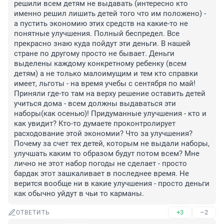
решили всем детям не выдавать (интересно кто 
именно решил лишить детей того что им положено) - 
а пустить экономию этих средств на какие-то не 
понятные улучшения. Полный беспредел. Все 
прекрасно знаю куда пойдут эти деньги. В нашей 
стране по другому просто не бывает. Деньги 
выделены каждому конкретному ребенку (всем 
детям) а не только малоимущим и тем кто справки 
имеет, льготы - на время учебы с сентября по май! 
Приняли где-то там на верху решение оставить детей 
учиться дома - всем должны выдаваться эти 
наборы(как осенью)! Придуманные улучшения - кто и 
как увидит? Кто-то думаете проконтролирует 
расходование этой экономии? Что за улучшения? 
Почему за счет тех детей, которым не выдали наборы, 
улучшать каким то образом будут потом всем? Мне 
лично не этот набор погоды не сделает - просто 
бардак этот зашкаливает в последнее время. Не 
верится вообще ни в какие улучшения - просто деньги 
как обычно уйдут в чьи то карманы.
+3
–2
ОТВЕТИТЬ