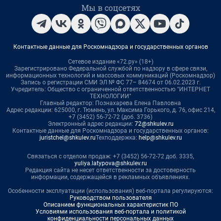
Мы в соцсетях
Контактные данные для Роскомнадзора и государственных органов
Сетевое издание «72.ру» (18+)
Зарегистрировано Федеральной службой по надзору в сфере связи,
информационных технологий и массовых коммуникаций (Роскомнадзор)
Запись о регистрации СМИ ЭЛ № ФС 77– 84674 от 06.02.2023 г.
Учредитель: Общество с ограниченной ответственностью "ИНТЕРНЕТ
ТЕХНОЛОГИИ"
Главный редактор: Познахарева Елена Павловна
Адрес редакции: 625000, г. Тюмень, ул. Максима Горького, д. 76, офис 214,
+7 (3452) 56-72-72 (доб. 3736)
Электронный адрес редакции:
72@shkulev.ru
Контактные данные для Роскомнадзора и государственных органов:
juristchel@shkulev.ru
Техподдержка:
help@shkulev.ru
Связаться с отделом продаж: +7 (3452) 56-72-72 доб. 3335,
yuliya.latypova@shkulev.ru
Редакция сайта не несет ответственности за достоверность
информации, содержащейся в рекламных объявлениях.
Особенности эксплуатации (использования) веб-портала регулируются:
Руководством пользователя
Описанием функциональных характеристик ПО
Условиями использования веб-портала и политикой
конфиденциальности персональных данных