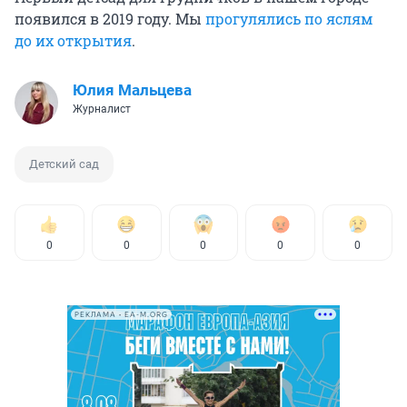
появился в 2019 году. Мы
прогулялись по яслям
до их открытия
.
Юлия Мальцева
Журналист
Детский сад
0
0
0
0
0
РЕКЛАМА • EA-M.ORG