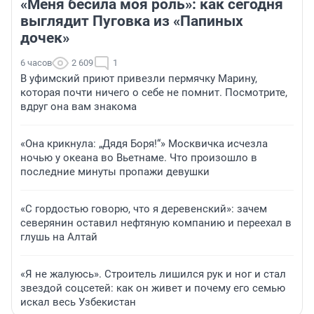
«Меня бесила моя роль»: как сегодня
выглядит Пуговка из «Папиных
дочек»
6 часов
2 609
1
В уфимский приют привезли пермячку Марину,
которая почти ничего о себе не помнит. Посмотрите,
вдруг она вам знакома
«Она крикнула: „Дядя Боря!“» Москвичка исчезла
ночью у океана во Вьетнаме. Что произошло в
последние минуты пропажи девушки
«С гордостью говорю, что я деревенский»: зачем
северянин оставил нефтяную компанию и переехал в
глушь на Алтай
«Я не жалуюсь». Строитель лишился рук и ног и стал
звездой соцсетей: как он живет и почему его семью
искал весь Узбекистан