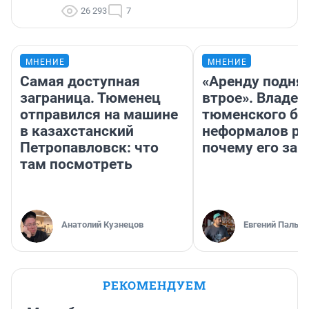
26 293
7
МНЕНИЕ
МНЕНИЕ
Самая доступная
«Аренду подня
заграница. Тюменец
втрое». Владел
отправился на машине
тюменского ба
в казахстанский
неформалов ра
Петропавловск: что
почему его за
там посмотреть
Анатолий Кузнецов
Евгений Пальян
РЕКОМЕНДУЕМ