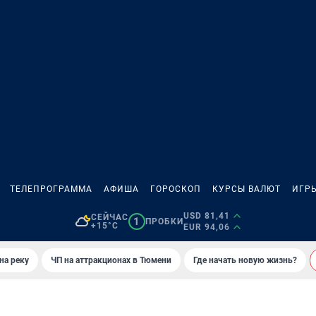
ТЕЛЕПРОГРАММА
АФИША
ГОРОСКОП
КУРСЫ ВАЛЮТ
ИГР
USD 81,41
СЕЙЧАС
1
ПРОБКИ
+15°C
EUR 94,06
на реку
ЧП на аттракционах в Тюмени
Где начать новую жизнь?