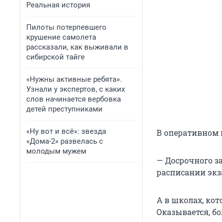
Реальная история
Пилоты потерпевшего
крушение самолета
рассказали, как выживали в
сибирской тайге
«Нужны активные ребята».
Узнали у экспертов, с каких
слов начинается вербовка
детей преступниками
«Ну вот и всё»: звезда
В оперативном 
«Дома-2» развелась с
молодым мужем
— Досрочного з
расписании экз
А в школах, ко
Оказывается, б