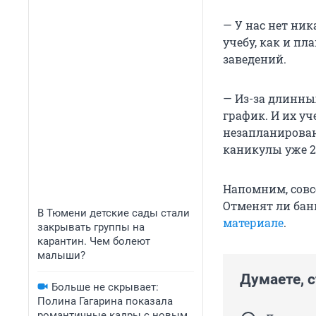
— У нас нет ни
учебу, как и пл
заведений.
— Из-за длинны
график. И их уч
незапланирован
каникулы уже 29
Напомним, совс
Отменят ли бан
В Тюмени детские сады стали
материале
.
закрывать группы на
карантин. Чем болеют
малыши?
Думаете, 
Больше не скрывает:
Полина Гагарина показала
романтичные кадры с новым