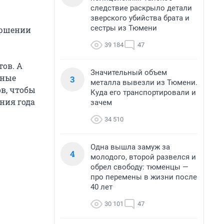
следствие раскрыло детали
зверского убийства брата и
сестры из Тюмени
ершении
39 184
47
ов. А
Значительный объем
бные
3
металла вывезли из Тюмени.
в, чтобы
Куда его транспортировали и
ния года
зачем
34 510
Одна вышла замуж за
4
молодого, второй развелся и
обрел свободу: тюменцы —
про перемены в жизни после
40 лет
30 101
47