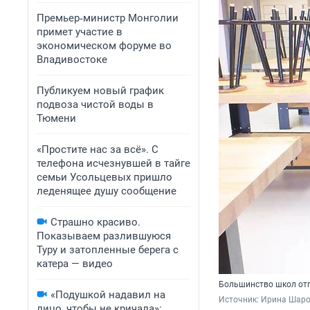
Премьер‑министр Монголии
примет участие в
экономическом форуме во
Владивостоке
Публикуем новый график
подвоза чистой воды в
Тюмени
«Простите нас за всё». С
телефона исчезнувшей в тайге
семьи Усольцевых пришло
леденящее душу сообщение
Страшно красиво.
Показываем разлившуюся
Туру и затопленные берега с
катера — видео
Большинство школ отп
«Подушкой надавил на
Источник: 
Ирина Шар
лицо, чтобы не кричала»: