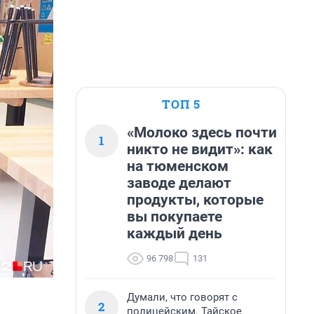
ТОП 5
«Молоко здесь почти
1
никто не видит»: как
на тюменском
заводе делают
продукты, которые
вы покупаете
каждый день
96 798
131
Думали, что говорят с
2
полицейским. Тайское