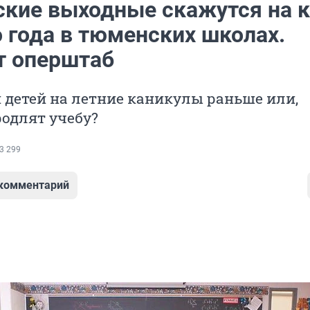
ские выходные скажутся на 
 года в тюменских школах.
т оперштаб
 детей на летние каникулы раньше или,
родлят учебу?
3 299
 комментарий