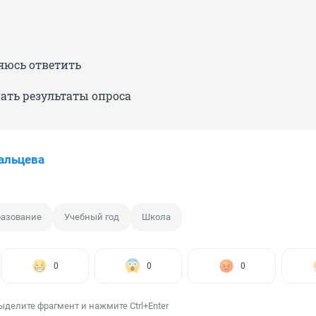
яюсь ответить
ать результаты опроса
альцева
разование
Учебный год
Школа
0
0
0
ыделите фрагмент и нажмите Ctrl+Enter