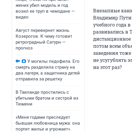
жених убил модель и год
Внезапные кани
возил ее труп в чемодане —
видео
Владимир Путин
учебного года 
Август перевернет жизнь
развивались в 
Козерогов. К чему готовит
дистанционное 
ретроградный Сатурн —
потом всем объ
прогноз
заведения тоже
не усугублять э
У могилы педофила. Его
на этот раз?
смерть разделила страну на
два лагеря, а защитника детей
отправила за решетку
В Таиланде простились с
убитыми братом и сестрой из
Тюмени
«Меня годами преследует
бывшая любовница мужа: она
портит жилье и угрожает».