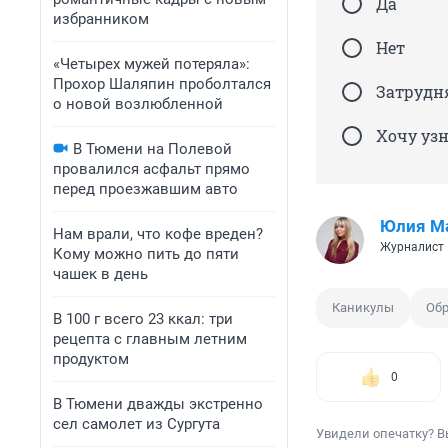
Да
избранником
Нет
«Четырех мужей потеряла»:
Прохор Шаляпин проболтался
Затрудн
о новой возлюбленной
Хочу узн
В Тюмени на Полевой
провалился асфальт прямо
перед проезжавшим авто
Юлия М
Нам врали, что кофе вреден?
Журналист
Кому можно пить до пяти
чашек в день
Каникулы
Об
В 100 г всего 23 ккал: три
рецепта с главным летним
продуктом
0
В Тюмени дважды экстренно
сел самолет из Сургута
Увидели опечатку? В