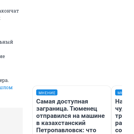
закончат
х
льный
ие
ера.
шлом
МНЕНИЕ
МНЕНИ
Самая доступная
Насле
заграница. Тюменец
чудом
отправился на машине
транс
в казахстанский
разне
Петропавловск: что
совет