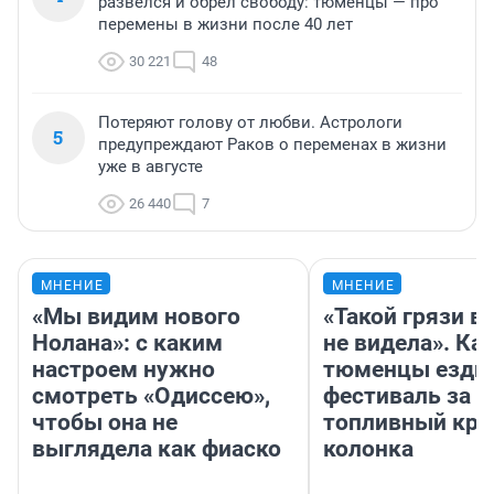
развелся и обрел свободу: тюменцы — про
перемены в жизни после 40 лет
30 221
48
Потеряют голову от любви. Астрологи
5
предупреждают Раков о переменах в жизни
уже в августе
26 440
7
МНЕНИЕ
МНЕНИЕ
«Мы видим нового
«Такой грязи в
Нолана»: с каким
не видела». Ка
настроем нужно
тюменцы ездил
смотреть «Одиссею»,
фестиваль за 9
чтобы она не
топливный кри
выглядела как фиаско
колонка