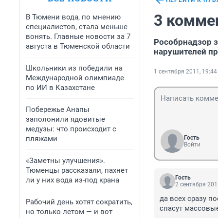
ПЕРЕЙТИ К ПУ
3 комме
В Тюмени вода, по мнению
специалистов, стала меньше
вонять. Главные новости за 7
Рособрнадзор з
августа в Тюменской области
нарушителей пр
Школьники из победили на
1 сентября 2011, 19:44
Международной олимпиаде
по ИИ в Казахстане
Побережье Анапы
заполонили ядовитые
медузы: что происходит с
пляжами
Гость
Войти
«Заметны улучшения».
Тюменцы рассказали, пахнет
Гость
ли у них вода из-под крана
2 сентября 201
да всех сразу по
Рабочий день хотят сократить,
спасут массовы
но только летом — и вот