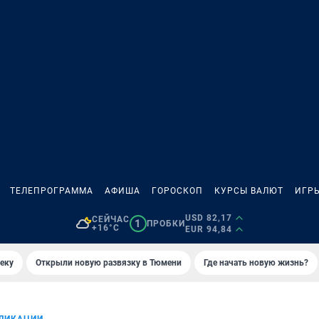
ТЕЛЕПРОГРАММА
АФИША
ГОРОСКОП
КУРСЫ ВАЛЮТ
ИГР
USD 82,17
СЕЙЧАС
1
ПРОБКИ
+16°C
EUR 94,84
еку
Открыли новую развязку в Тюмени
Где начать новую жизнь?