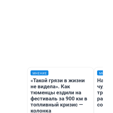
МНЕНИЕ
МНЕНИ
«Такой грязи в жизни
Насле
не видела». Как
чудом
тюменцы ездили на
транс
фестиваль за 900 км в
разне
топливный кризис —
совет
колонка