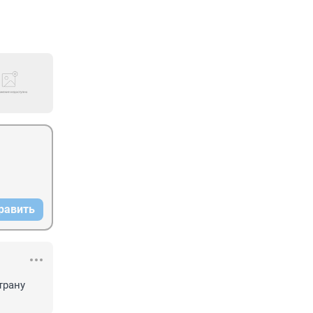
равить
рану 