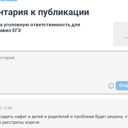
БЛИКАЦИИ
нтария к публикации
а уголовную ответственность для
авил ЕГЭ
Отп
1, 17:58
садить нафиг и детей и родителей и проблема будет решена. ст
е расстрелы короче