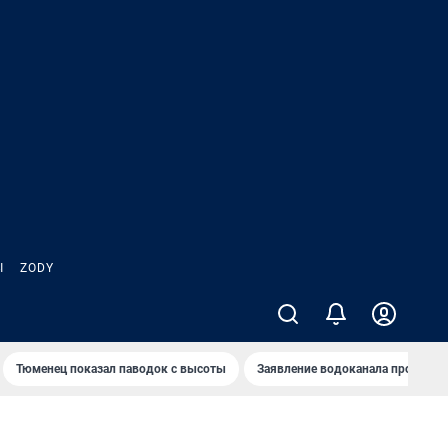
Ы
ZODY
Тюменец показал паводок с высоты
Заявление водоканала про запа