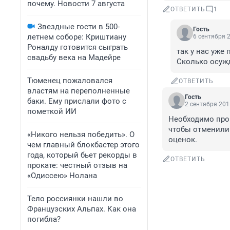
почему. Новости 7 августа
ОТВЕТИТЬ
1
Звездные гости в 500-
Гость
летнем соборе: Криштиану
6 сентября 2
Роналду готовится сыграть
так у нас уже
свадьбу века на Мадейре
Сколько осужд
Тюменец пожаловался
ОТВЕТИТЬ
властям на переполненные
Гость
баки. Ему прислали фото с
2 сентября 201
пометкой ИИ
Необходимо прове
чтобы отменили 
«Никого нельзя победить». О
оценок.
чем главный блокбастер этого
года, который бьет рекорды в
ОТВЕТИТЬ
прокате: честный отзыв на
«Одиссею» Нолана
Тело россиянки нашли во
Французских Альпах. Как она
погибла?