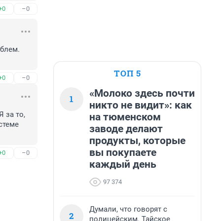
+0
–0
блем. 
ТОП 5
+0
–0
«Молоко здесь почти
1
никто не видит»: как
за то, 
на тюменском
стеме 
заводе делают
продукты, которые
вы покупаете
+0
–0
каждый день
97 374
Думали, что говорят с
2
полицейским. Тайское