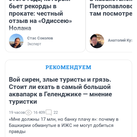
бьет рекорды в
Петропавловск
прокате: честный
там посмотрет
отзыв на «Одиссею»
Нолана
Стас Соколов
Анатолий Кузн
Эксперт
РЕКОМЕНДУЕМ
Вой сирен, злые туристы и грязь.
Стоит ли ехать в самый большой
аквапарк в Геленджике — мнение
туристки
19 часов
16 409
22
«Мне должны 17 млн, но банку плачу я»: почему в
Башкирии обманутые в ИЖС не могут добиться
правды