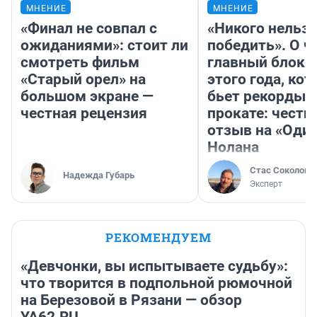
МНЕНИЕ
МНЕНИЕ
«Финал не совпал с
«Никого нельз
ожиданиями»: стоит ли
победить». О ч
смотреть фильм
главный блокб
«Старый орел» на
этого года, ко
большом экране —
бьет рекорды 
честная рецензия
прокате: честн
отзыв на «Оди
Нолана
Стас Соколов
Надежда Губарь
Эксперт
РЕКОМЕНДУЕМ
«Девчонки, вы испытываете судьбу»:
что творится в подпольной рюмочной
на Березовой в Рязани — обзор