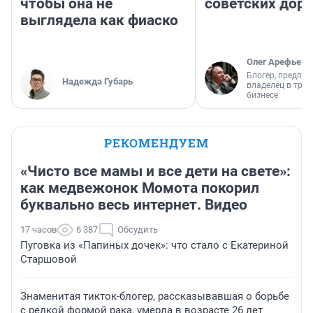
чтобы она не
советских доро
выглядела как фиаско
Олег Арефьев
Блогер, предпри
Надежда Губарь
владелец в тра
бизнесе
РЕКОМЕНДУЕМ
«Чисто все мамы и все дети на свете»:
как медвежонок Момота покорил
буквально весь интернет. Видео
17 часов
6 387
Обсудить
Пуговка из «Папиных дочек»: что стало с Екатериной
Старшовой
Знаменитая тикток-блогер, рассказывавшая о борьбе
с редкой формой рака, умерла в возрасте 26 лет