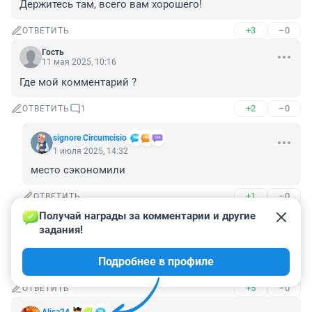
Держитесь там, всего вам хорошего!
+3
–0
ОТВЕТИТЬ
Гость
11 мая 2025, 10:16
Где мой комментарий ?
+2
–0
ОТВЕТИТЬ
1
signore Сircumcisio
1 июля 2025, 14:32
место сэкономили
+1
–0
ОТВЕТИТЬ
Получай награды за комментарии и другие 
Гость
11 мая 2025, 09:16
задания!
Обожаю капитализм, осталось вернуть всех рабов в 
Подробнее в профиле
прислуги.
+5
–0
ОТВЕТИТЬ