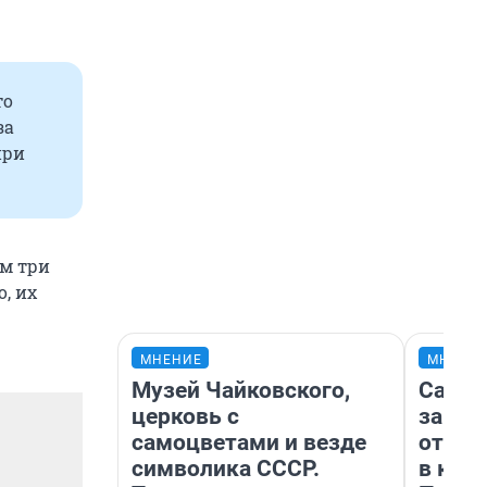
то
за
при
м три
о, их
МНЕНИЕ
МНЕНИ
Музей Чайковского,
Самая
церковь с
загра
самоцветами и везде
отпра
символика СССР.
в каз