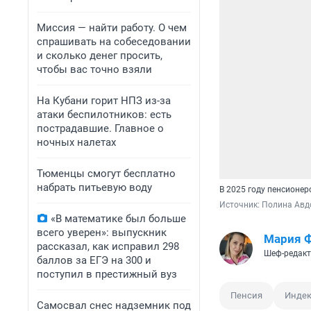
Миссия — найти работу. О чем
спрашивать на собеседовании
и сколько денег просить,
чтобы вас точно взяли
На Кубани горит НПЗ из-за
атаки беспилотников: есть
пострадавшие. Главное о
ночных налетах
Тюменцы смогут бесплатно
набрать питьевую воду
В 2025 году пенсионер
Источник: 
Полина Авд
«В математике был больше
всего уверен»: выпускник
Мария 
рассказал, как исправил 298
Шеф-редакт
баллов за ЕГЭ на 300 и
поступил в престижный вуз
Пенсия
Индек
Самосвал снес надземник под