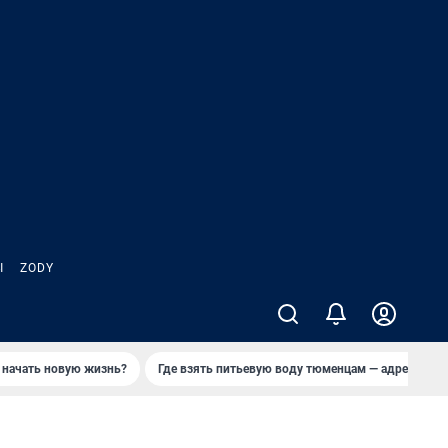
Ы
ZODY
 начать новую жизнь?
Где взять питьевую воду тюменцам — адреса