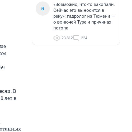
«Возможно, что-то закопали.
5
Сейчас это выносится в
реку»: гидролог из Тюмени —
о вонючей Туре и причинах
потопа
23 812
224
мае
рам
69
сяц. В
0 лет в
.
ботанных