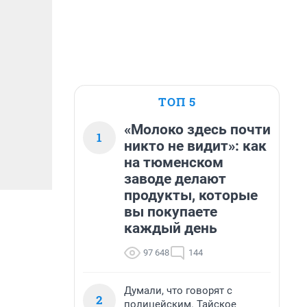
ТОП 5
«Молоко здесь почти
1
никто не видит»: как
на тюменском
заводе делают
продукты, которые
вы покупаете
каждый день
97 648
144
Думали, что говорят с
2
полицейским. Тайское