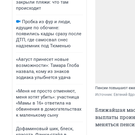
закрыли пляжи: что там
происходит
Пробка из фур и люди,
идущие по обочине:
появились кадры сразу после
ДТП, где самосвал снес
надземник под Тюменью
«Август принесет новые
возможности»: Тамара Глоба
назвала, кому из знаков
зодиака улыбнется удача
Пенсии повышают еже
«Меня не просто отменяют,
Источник: 
Евгений Вдо
меня хотят убить»: участница
«Мамы в 16» ответила на
обвинения в домогательствах
Ближайшая массо
к маленькому сыну
выплаты проин
меняться пенсия
Дофаминовый шик, блеск,
красота. Фанки-стайл в