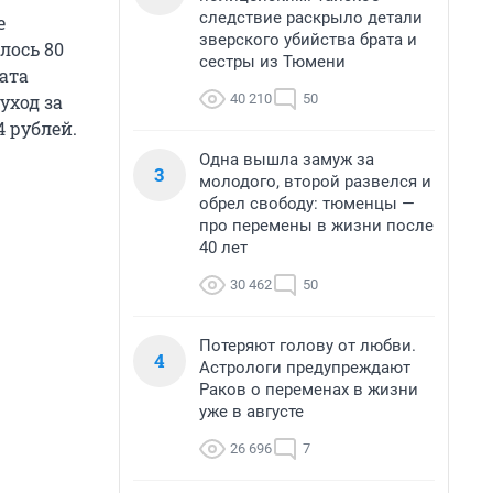
следствие раскрыло детали
е
зверского убийства брата и
лось 80
сестры из Тюмени
лата
40 210
50
уход за
4 рублей.
Одна вышла замуж за
3
молодого, второй развелся и
обрел свободу: тюменцы —
про перемены в жизни после
40 лет
30 462
50
Потеряют голову от любви.
4
Астрологи предупреждают
Раков о переменах в жизни
уже в августе
26 696
7