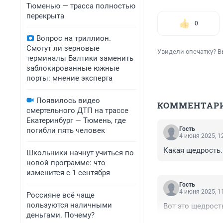
Тюменью — трасса полностью
перекрыта
0
Вопрос на триллион.
Смогут ли зерновые
Увидели опечатку? В
терминалы Балтики заменить
заблокированные южные
порты: мнение эксперта
Появилось видео
КОММЕНТАР
смертельного ДТП на трассе
Екатеринбург — Тюмень, где
Гость
погибли пять человек
4 июня 2025, 1
Какая щедрость.
Школьники начнут учиться по
новой программе: что
изменится с 1 сентября
Гость
4 июня 2025, 1
Россияне всё чаще
пользуются наличными
Вот это щедрость
деньгами. Почему?