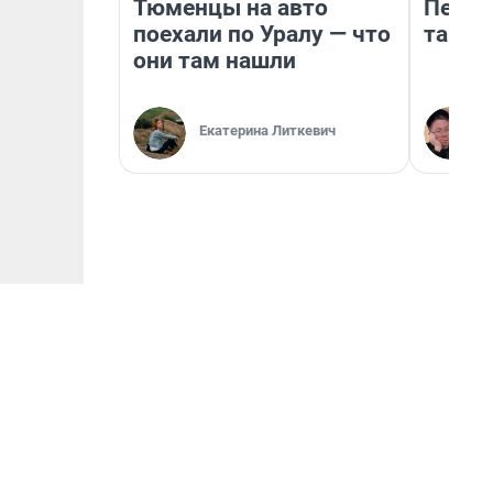
Тюменцы на авто
Петро
поехали по Уралу — что
там п
они там нашли
Екатерина Литкевич