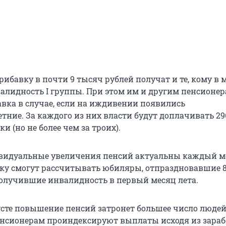
ибавку в почти 9 тысяч рублей получат и те, кому в 
алидность I группы. При этом им и другим пенсионе
вка в случае, если на иждивении появились
тние. За каждого из них власти будут доплачивать 29
и (но не более чем за троих).
видуальные увеличения пенсий актуальны каждый ме
ку смогут рассчитывать юбиляры, отпраздновавшие 8
получившие инвалидность в первый месяц лета.
густе повышение пенсий затронет большее число людей
нсионерам проиндексируют выплаты исходя из зара