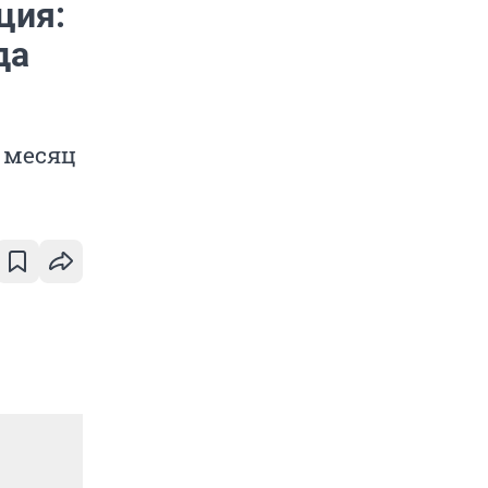
ция:
да
 месяц