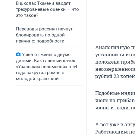
В школах Тюмени вводят
трехуровневые оценки — что
это такое?
Переводы россиян начнут
блокировать по одной
причине: подробности
Аналогичную пр
установили инв
Ушел от жены с двумя
детьми. Как главный качок
положена приба
«Уральских пельменей» в 54
несовершенноле
года закрутил роман с
рублей 23 копейк
молодой красоткой
Подобные инди
июле на прибав
июне, и люди, 
А вот уже в ав
Работающим пе