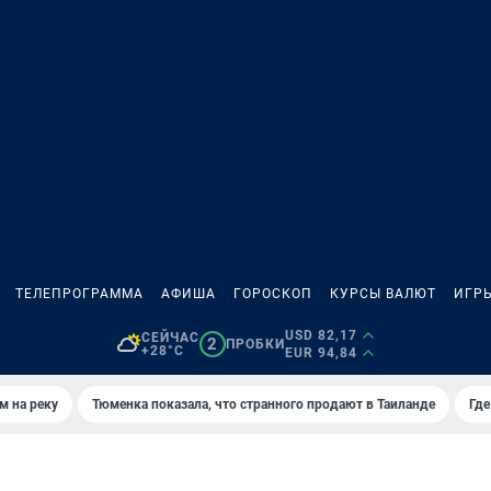
ТЕЛЕПРОГРАММА
АФИША
ГОРОСКОП
КУРСЫ ВАЛЮТ
ИГР
USD 82,17
СЕЙЧАС
2
ПРОБКИ
+28°C
EUR 94,84
м на реку
Тюменка показала, что странного продают в Таиланде
Где