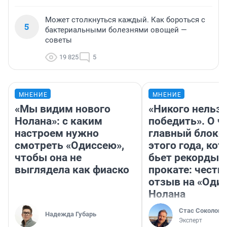
Может столкнуться каждый. Как бороться с
5
бактериальными болезнями овощей —
советы
19 825
5
МНЕНИЕ
МНЕНИЕ
«Мы видим нового
«Никого нельз
Нолана»: с каким
победить». О ч
настроем нужно
главный блокб
смотреть «Одиссею»,
этого года, ко
чтобы она не
бьет рекорды 
выглядела как фиаско
прокате: честн
отзыв на «Оди
Нолана
Стас Соколов
Надежда Губарь
Эксперт