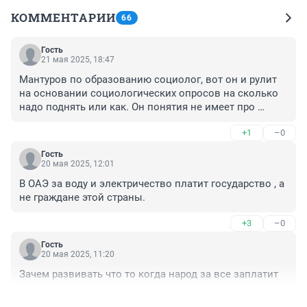
КОММЕНТАРИИ
66
Гость
21 мая 2025, 18:47
Мантуров по образованию социолог, вот он и рулит 
на основании социологических опросов на сколько 
надо поднять или как. Он понятия не имеет про 
производство , тем более о промышленности, а ЖКХ 
+1
–0
знает только где в сливном бачке кнопку для слива 
нажать, а откуда там вода появляется понятия не 
Гость
имеет
20 мая 2025, 12:01
В ОАЭ за воду и электричество платит государство , а 
не граждане этой страны.
+3
–0
Гость
20 мая 2025, 11:20
Зачем развивать что то когда народ за все заплатит
+4
–0