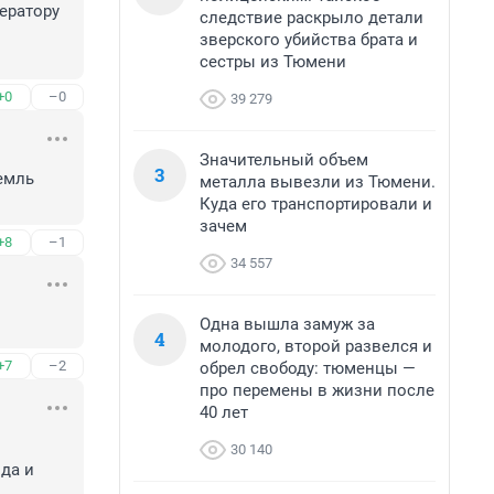
ератору 
следствие раскрыло детали
зверского убийства брата и
сестры из Тюмени
+0
–0
39 279
Значительный объем
3
емль 
металла вывезли из Тюмени.
Куда его транспортировали и
зачем
+8
–1
34 557
Одна вышла замуж за
4
молодого, второй развелся и
+7
–2
обрел свободу: тюменцы —
про перемены в жизни после
40 лет
30 140
да и 