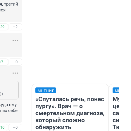
, третий 
ся 
+29
–2
)
+7
–0
МНЕНИЕ
МНЕНИ
))
«Спуталась речь, понес
Музей
уда ему 
пургу». Врач — о
церко
 их себе 
смертельном диагнозе,
самоц
который сложно
симво
обнаружить
Тюмен
+10
–0