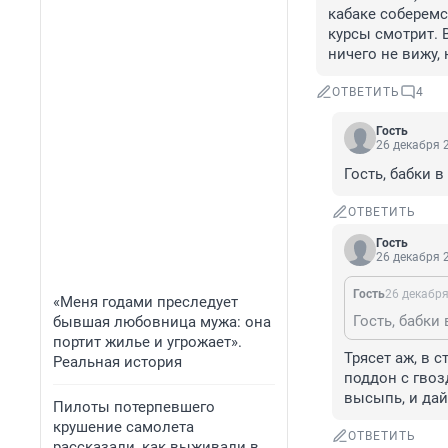
кабаке соберемся
курсы смотрит. 
ничего не вижу,
ОТВЕТИТЬ
4
Гость
26 декабря 2
Гость, бабки в
ОТВЕТИТЬ
Гость
26 декабря 2
Гость
26 декабря
«Меня годами преследует
Гость, бабки 
бывшая любовница мужа: она
портит жилье и угрожает».
Трясет аж, в с
Реальная история
поддон с гвозд
высыпь, и дай
Пилоты потерпевшего
крушение самолета
ОТВЕТИТЬ
рассказали, как выживали в