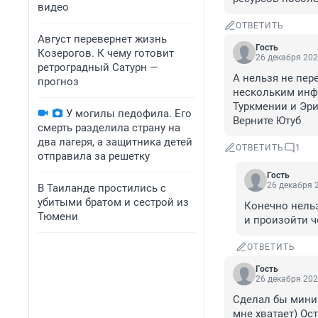
видео
ОТВЕТИТЬ
Август перевернет жизнь
Гость
Козерогов. К чему готовит
26 декабря 202
ретроградный Сатурн —
А нельзя не пер
прогноз
нескольким инфо
Туркмении и Эрит
У могилы педофила. Его
Верните Ютуб
смерть разделила страну на
два лагеря, а защитника детей
ОТВЕТИТЬ
1
отправила за решетку
Гость
26 декабря 2
В Таиланде простились с
убитыми братом и сестрой из
Конечно нельз
Тюмени
и произойти ч
ОТВЕТИТЬ
Гость
26 декабря 202
Сделал бы минима
мне хватает) Ост