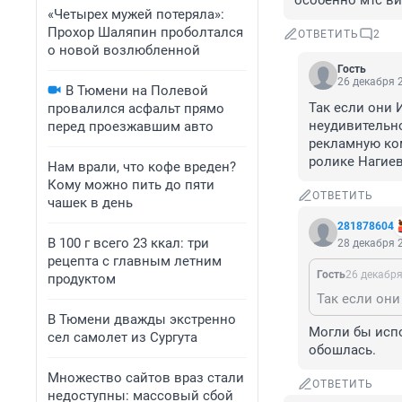
особенно мтс ви
«Четырех мужей потеряла»:
Прохор Шаляпин проболтался
ОТВЕТИТЬ
2
о новой возлюбленной
Гость
26 декабря 2
В Тюмени на Полевой
Так если они И
провалился асфальт прямо
неудивительно
перед проезжавшим авто
рекламную ком
ролике Нагиев
Нам врали, что кофе вреден?
Кому можно пить до пяти
ОТВЕТИТЬ
чашек в день
281878604
В 100 г всего 23 ккал: три
28 декабря 2
рецепта с главным летним
Гость
26 декабря
продуктом
В Тюмени дважды экстренно
Могли бы испо
сел самолет из Сургута
обошлась.
Множество сайтов враз стали
ОТВЕТИТЬ
недоступны: массовый сбой