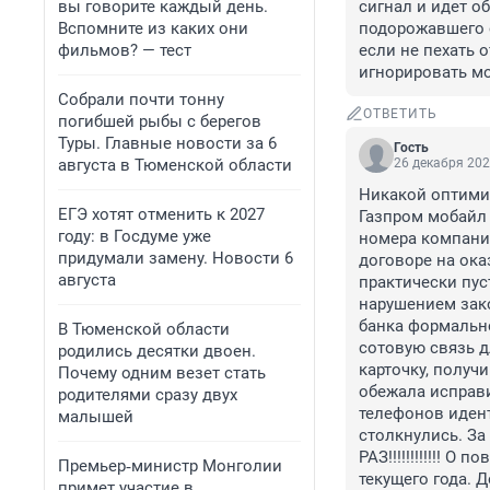
вы говорите каждый день.
сигнал и идет о
Вспомните из каких они
подорожавшего о
фильмов? — тест
если не пехать 
игнорировать мо
Собрали почти тонну
ОТВЕТИТЬ
погибшей рыбы с берегов
Туры. Главные новости за 6
Гость
августа в Тюменской области
26 декабря 202
Никакой оптимиз
ЕГЭ хотят отменить к 2027
Газпром мобайл 
году: в Госдуме уже
номера компании
придумали замену. Новости 6
договоре на ока
августа
практически пус
нарушением зако
банка формально
В Тюменской области
сотовую связь д
родились десятки двоен.
карточку, получи
Почему одним везет стать
обежала исправи
родителями сразу двух
телефонов идент
малышей
столкнулись. За
РАЗ!!!!!!!!!!!! 
Премьер‑министр Монголии
текущего года. Д
примет участие в