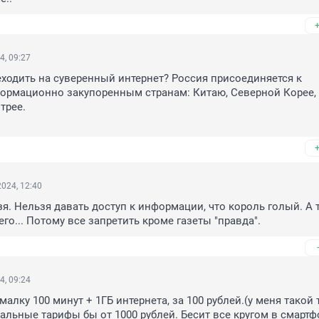
4, 09:27
еходить на суверенный интернет? Россия присоединяется к 
рмационно закупоренным странам: Китаю, Северной Корее, И
рее. 

024, 12:40
я. Нельзя давать доступ к информации, что король голый. А т
его... Потому все запретить кроме газеты "правда".
4, 09:24
лку 100 минут + 1ГБ интернета, за 100 рублей.(у меня такой т
альные тарифы бы от 1000 рублей. Бесит все кругом в смартфо