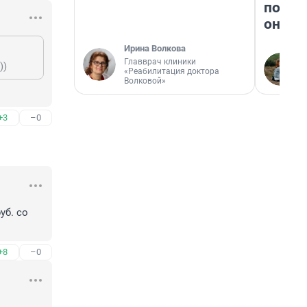
поеха
они т
Ирина Волкова
Главврач клиники
))
«Реабилитация доктора
Волковой»
+3
–0
б. со 
+8
–0