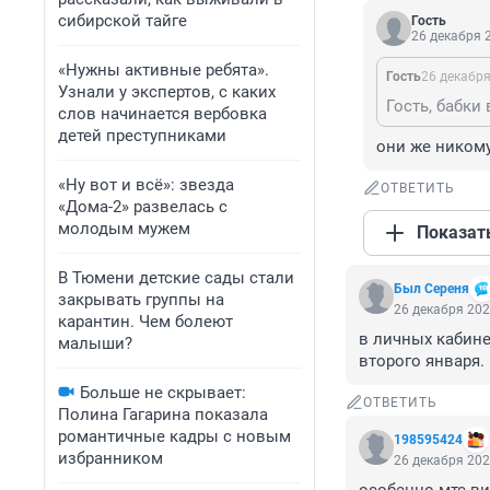
сибирской тайге
Гость
26 декабря 2
«Нужны активные ребята».
Гость
26 декабря
Узнали у экспертов, с каких
Гость, бабки 
слов начинается вербовка
детей преступниками
они же никому
«Ну вот и всё»: звезда
ОТВЕТИТЬ
«Дома-2» развелась с
молодым мужем
Показат
В Тюмени детские сады стали
Был Сереня
закрывать группы на
26 декабря 202
карантин. Чем болеют
в личных кабине
малыши?
второго января.
Больше не скрывает:
ОТВЕТИТЬ
Полина Гагарина показала
романтичные кадры с новым
198595424
избранником
26 декабря 202