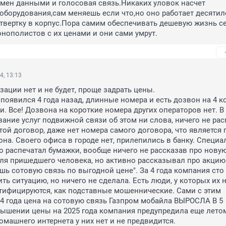
бмен данными и голосовая связь.Никаких уловок насчет 
борудования,сам меняешь если что,но оно работает десятил
отвертку в корпус.Пора самим обеспечивать дешевую жизнь се
нополистов с их ценами и они сами умрут.
4, 13:13
ации нет и не будет, проще задрать цены. 

появился 4 года назад, длинные номера и есть дозвон на 4 ко
. Все! Дозвона на короткие номера других операторов нет. В 
зание услуг подвижной связи об этом ни слова, ничего не расп
той договор, даже нет номера самого договора, что является 
на. Своего офиса в городе нет, прилепились в банку. Специал
 распечатал бумажки, вообще ничего не рассказав про новую
ля пришедшего человека, но активно рассказывал про акцию 
шь сотовую связь по выгодной цене". За 4 года компания сто 
ть ситуацию, но ничего не сделала. Есть люди, у которых их н
ифицируются, как подставные мошеннические. Сами с этим 
 4 года цена на сотовую связь Газпром мобайла ВЫРОСЛА В 5 
О повышении цены на 2025 года компания предупредила еще летом
омашнего интернета у них нет и не предвидится.
