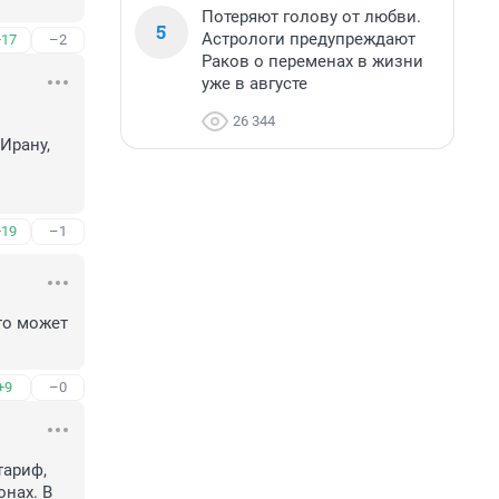
Потеряют голову от любви.
5
Астрологи предупреждают
+17
–2
Раков о переменах в жизни
уже в августе
26 344
рану, 
+19
–1
о может 
+9
–0
ариф, 
нах. В 