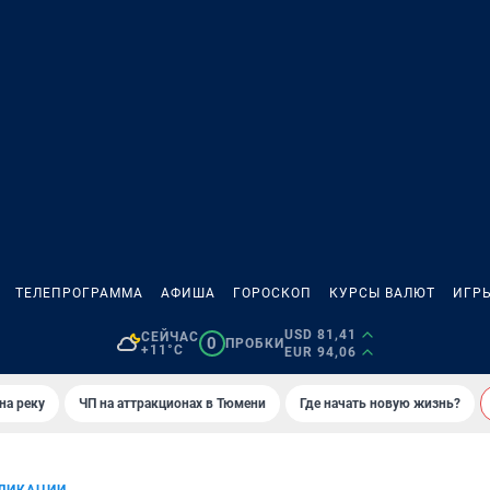
ТЕЛЕПРОГРАММА
АФИША
ГОРОСКОП
КУРСЫ ВАЛЮТ
ИГР
USD 81,41
СЕЙЧАС
0
ПРОБКИ
+11°C
EUR 94,06
на реку
ЧП на аттракционах в Тюмени
Где начать новую жизнь?