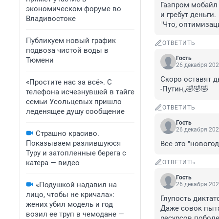
Газпром мобайл 
экономическом форуме во
и гребут деньги. 

Владивостоке
"Что, оптимизац
Публикуем новый график
ОТВЕТИТЬ
подвоза чистой воды в
Гость
Тюмени
26 декабря 202
Скоро оставят д
«Простите нас за всё». С
-Путин,,🤣🤣🤣
телефона исчезнувшей в тайге
семьи Усольцевых пришло
ОТВЕТИТЬ
леденящее душу сообщение
Гость
26 декабря 202
Страшно красиво.
Показываем разлившуюся
Все это "новогод
Туру и затопленные берега с
катера — видео
ОТВЕТИТЬ
Гость
«Подушкой надавил на
26 декабря 202
лицо, чтобы не кричала»:
Глупость диктат
жених убил модель и год
Даже совок пытал
возил ее труп в чемодане —
ресурсов поболе