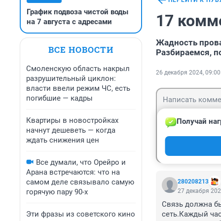
ПЕРЕЙТИ К ПУ
График подвоза чистой воды
17 комм
на 7 августа с адресами
Жадность пров
ВСЕ НОВОСТИ
Разбираемся, п
Смоленскую область накрыл
26 декабря 2024, 09:00
разрушительный циклон:
власти ввели режим ЧС, есть
погибшие — кадры
Квартиры в новостройках
Получай наг
начнут дешеветь — когда
ждать снижения цен
Гость
Войти
Все думали, что Орейро и
Арана встречаются: что на
самом деле связывало самую
280208213
горячую пару 90-х
27 декабря 202
Связь должна бы
Эти фразы из советского кино
сеть.Каждый час