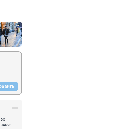
равить
ве 
няют 