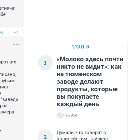
етиями 
бе 
+0
–1
ТОП 5
«Молоко здесь почти
1
ротких 
никто не видит»: как
на тюменском
исано, 
заводе делают
грубым 
ист 
продукты, которые
 
вы покупаете
"заведи 
каждый день
раз 
омера 
96 854
 
Думали, что говорят с
2
полицейским. Тайское