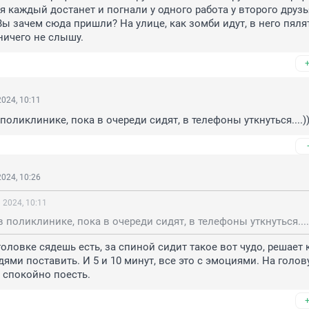
 каждый достанет и погнали у одного работа у второго друзья
Вы зачем сюда пришли? На улице, как зомби идут, в него пялят
 ничего не слышу.
024, 10:11
 поликлинике, пока в очереди сидят, в телефоны уткнуться....)
024, 10:26
 2024, 10:11
в поликлинике, пока в очереди сидят, в телефоны уткнуться....
толовке сядешь есть, за спиной сидит такое вот чудо, решает к
ями поставить. И 5 и 10 минут, все это с эмоциями. На голову
 спокойно поесть.