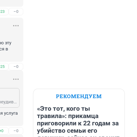
+23
–0
 эту 
я в 
+25
–0
РЕКОМЕНДУЕМ
Так если они Ивлеевой, какой то блогерше, по 5 млн. платили за рекламу, неудивительно что тарифы растут, это получается мы с вами оплачиваем всю эту рекламную компанию, а оно нам надо? Мне, например, без разницы, снимется в ролике Нагиев или прохожий с улицы. Видимо придётся менять оператора.
«Это тот, кого ты
 услуга 
травила»: прикамца
приговорили к 22 годам за
убийство семьи его
+0
–0