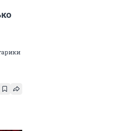
ько
тарики