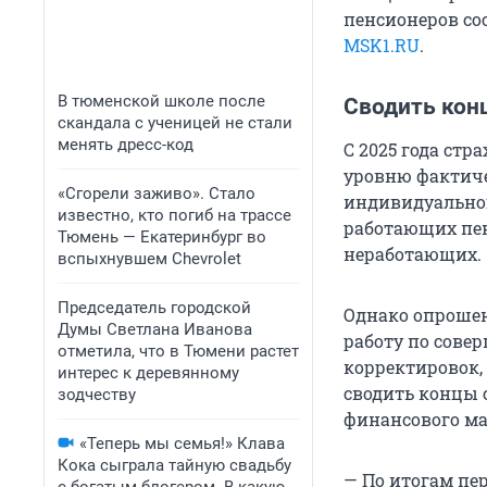
пенсионеров сос
MSK1.RU
.
В тюменской школе после
Сводить кон
скандала с ученицей не стали
менять дресс-код
С 2025 года стр
уровню фактиче
«Сгорели заживо». Стало
индивидуальног
известно, кто погиб на трассе
работающих пен
Тюмень — Екатеринбург во
неработающих.
вспыхнувшем Chevrolet
Председатель городской
Однако опрошен
Думы Светлана Иванова
работу по сове
отметила, что в Тюмени растет
корректировок,
интерес к деревянному
сводить концы 
зодчеству
финансового ма
«Теперь мы семья!» Клава
Кока сыграла тайную свадьбу
— По итогам пер