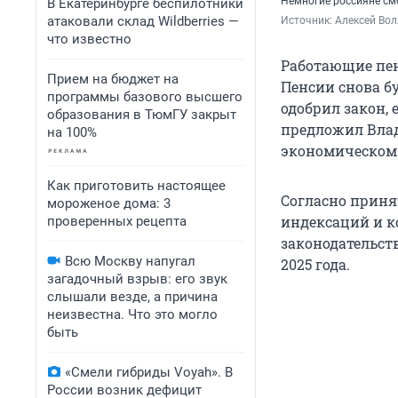
Немногие россияне см
В Екатеринбурге беспилотники
атаковали склад Wildberries —
Источник: 
Алексей Вол
что известно
Работающие пен
Прием на бюджет на
Пенсии снова бу
программы базового высшего
одобрил закон, 
образования в ТюмГУ закрыт
предложил Вла
на 100%
экономическом 
Как приготовить настоящее
Согласно принят
мороженое дома: 3
индексаций и к
проверенных рецепта
законодательст
Всю Москву напугал
2025 года.
загадочный взрыв: его звук
слышали везде, а причина
неизвестна. Что это могло
быть
«Смели гибриды Voyah». В
России возник дефицит