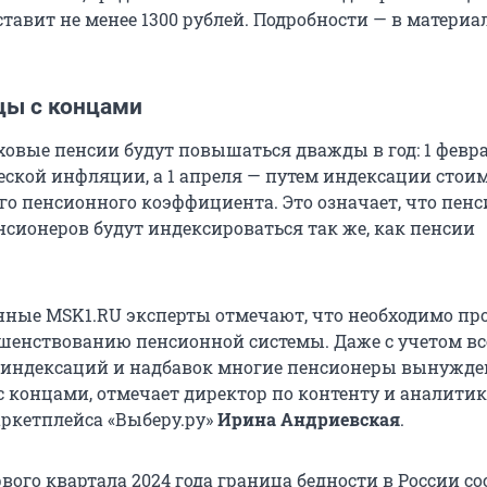
тавит не менее 1300 рублей. Подробности — в материа
цы с концами
аховые пенсии будут повышаться дважды в год: 1 февр
ской инфляции, а 1 апреля — путем индексации стои
о пенсионного коэффициента. Это означает, что пенс
сионеров будут индексироваться так же, как пенсии
ные MSK1.RU эксперты отмечают, что необходимо пр
ршенствованию пенсионной системы. Даже с учетом вс
 индексаций и надбавок многие пенсионеры вынужде
с концами, отмечает директор по контенту и аналитик
ркетплейса «Выберу.ру»
Ирина Андриевская
.
вого квартала 2024 года граница бедности в России с