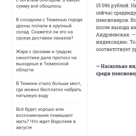
с богатым блогером. В какую
15 096 рублей.
сумму всё обошлось
сейчас среднед
пенсионеров. В
В соседнем с Тюменью городе
дроны попали в крупный
после выхода н
склад. Скажется ли это на
Андриевская. — 
сроках доставки заказов?
индексацию. То
соответствует 
Жара с грозами и градом:
синоптики дали прогноз на
выходные в Тюменской
— Насколько ин
области
среди пенсионе
В Тюмени стало больше мест,
где можно бесплатно набрать
питьевую воду
Всё будет хорошо или
воспоминания помешают
жить? Что ждет Водолеев в
августе