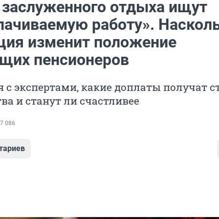
 заслуженного отдыха ищут
лачиваемую работу». Наскол
ция изменит положение
щих пенсионеров
 с экспертами, какие доплаты получат с
тва и станут ли счастливее
7 086
тариев