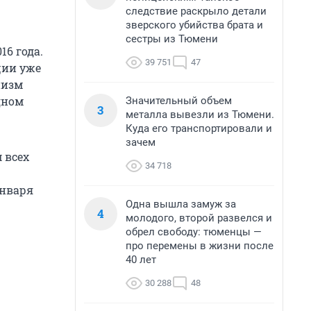
следствие раскрыло детали
зверского убийства брата и
сестры из Тюмени
6 года.
39 751
47
ции уже
низм
дном
Значительный объем
3
металла вывезли из Тюмени.
Куда его транспортировали и
зачем
 всех
34 718
января
Одна вышла замуж за
4
молодого, второй развелся и
обрел свободу: тюменцы —
про перемены в жизни после
40 лет
30 288
48