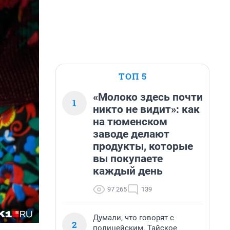
ТОП 5
«Молоко здесь почти
1
никто не видит»: как
на тюменском
заводе делают
продукты, которые
вы покупаете
каждый день
97 265
139
Думали, что говорят с
2
полицейским. Тайское