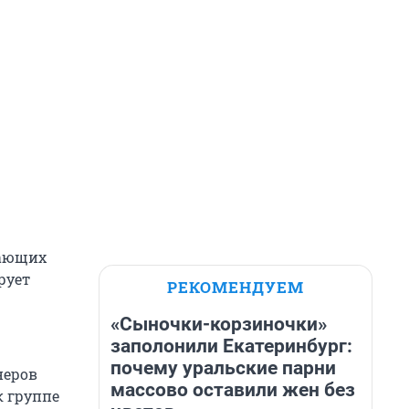
тающих
рует
РЕКОМЕНДУЕМ
«Сыночки-корзиночки»
заполонили Екатеринбург:
почему уральские парни
неров
массово оставили жен без
к группе