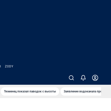
Ы
ZODY
Тюменец показал паводок с высоты
Заявление водоканала про запа