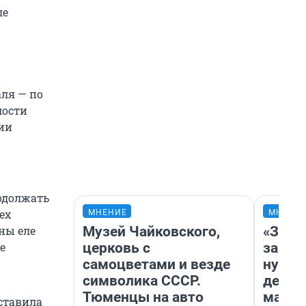
ле
аля — по
мости
ии
одолжать
ех
МНЕНИЕ
МНЕНИ
Музей Чайковского,
«Заез
ны еле
церковь с
заправ
е
самоцветами и везде
нулям
символика СССР.
дела 
Тюменцы на авто
маршр
оставила