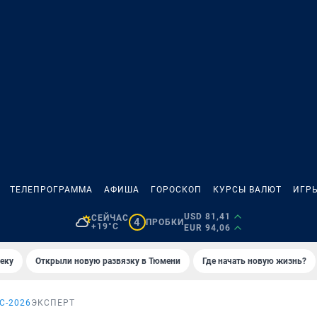
ТЕЛЕПРОГРАММА
АФИША
ГОРОСКОП
КУРСЫ ВАЛЮТ
ИГР
USD 81,41
СЕЙЧАС
4
ПРОБКИ
+19°C
EUR 94,06
еку
Открыли новую развязку в Тюмени
Где начать новую жизнь?
С-2026
ЭКСПЕРТ