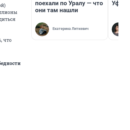
поехали по Уралу — что
Уфа
ой)
они там нашли
иллионы
диться
Екатерина Литкевич
, что
бедности