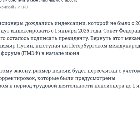
огли обеспечить себе счастливую старость
хонский / V1.RU
сионеры дождались индексации, которой не было с 201
дут индексировать с 1 января 2025 года: Совет Федера
его осталось подписать президенту. Вернуть этот меха
димир Путин, выступая на Петербургском междунаро
форуме (ПМЭФ) в начале июня.
ому закону, размер пенсии будет пересчитан с учетом
орректировок, которые были предусмотрены
вом в период трудовой деятельности пенсионера до 1 