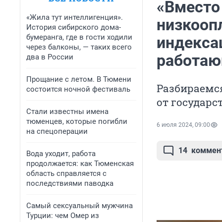
«Вместо
«Жила тут интеллигенция».
низкооп
История сибирского дома-
бумеранга, где в гости ходили
индекса
через балконы, — таких всего
работаю
два в России
Прощание с летом. В Тюмени
Разбираемся
состоится ночной фестиваль
от государс
Стали известны имена
тюменцев, которые погибли
6 июля 2024, 09:00
на спецоперации
14
коммен
Вода уходит, работа
продолжается: как Тюменская
область справляется с
последствиями паводка
Самый сексуальный мужчина
Турции: чем Омер из