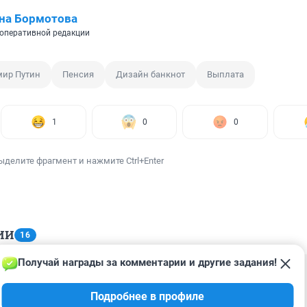
на Бормотова
оперативной редакции
ир Путин
Пенсия
Дизайн банкнот
Выплата
1
0
0
ыделите фрагмент и нажмите Ctrl+Enter
ИИ
16
Получай награды за комментарии и другие задания!
1:56
Подробнее в профиле
шнего дня?????