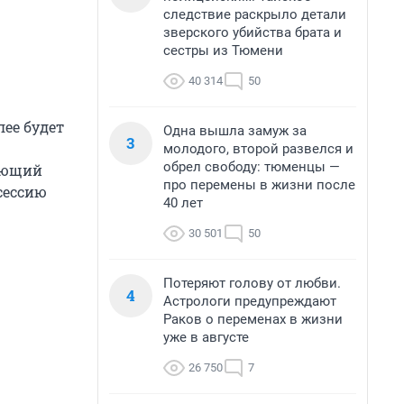
следствие раскрыло детали
зверского убийства брата и
сестры из Тюмени
40 314
50
лее будет
Одна вышла замуж за
3
молодого, второй развелся и
обрел свободу: тюменцы —
вующий
про перемены в жизни после
сессию
40 лет
30 501
50
Потеряют голову от любви.
4
Астрологи предупреждают
Раков о переменах в жизни
уже в августе
26 750
7