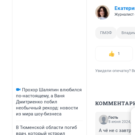
Екатери
Журналист 
ПМЭФ
Владим
1
Увидели опечатку? В
Прохор Шаляпин влюбился
по-настоящему, а Ваня
Дмитриенко побил
КОММЕНТАР
необычный рекорд: новости
из мира шоу-бизнеса
Гость
8 июня 2024, 1
В Тюменской области погиб
А чё не с завтра
врач, который устроил