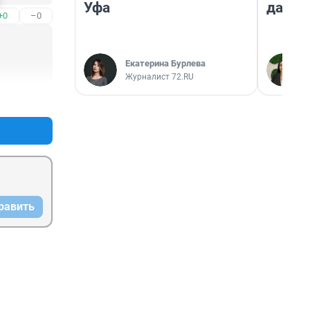
Уфа
даже 
+0
–0
Екатерина Бурлева
Журналист 72.RU
+2
–0
равить