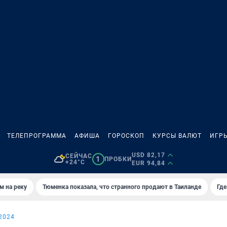
ТЕЛЕПРОГРАММА
АФИША
ГОРОСКОП
КУРСЫ ВАЛЮТ
ИГР
USD 82,17
СЕЙЧАС
1
ПРОБКИ
+24°C
EUR 94,84
м на реку
Тюменка показала, что странного продают в Таиланде
Где
2024