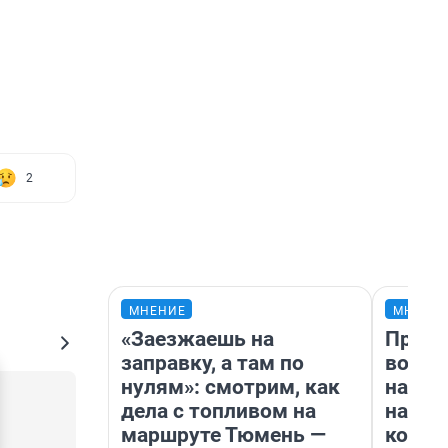
2
МНЕНИЕ
МНЕНИ
«Заезжаешь на
Прода
заправку, а там по
возьм
нулям»: смотрим, как
нам г
дела с топливом на
налог
маршруте Тюмень —
косне