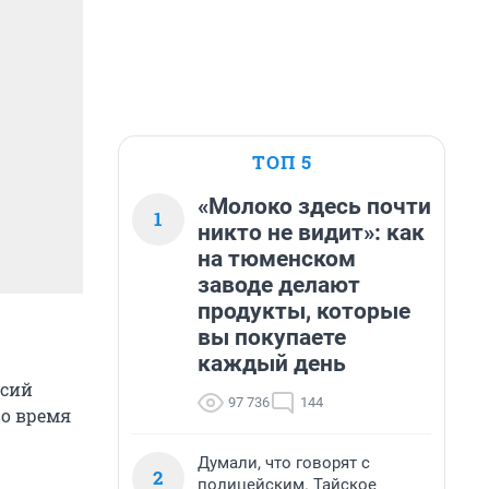
ТОП 5
«Молоко здесь почти
1
никто не видит»: как
на тюменском
заводе делают
продукты, которые
вы покупаете
каждый день
нсий
97 736
144
о время
Думали, что говорят с
2
полицейским. Тайское