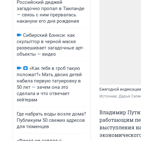
Российский диджей
загадочно пропал в Таиланде
— связь с ним прервалась
накануне его дня рождения
Сибирский Бэнкси: как
скульптор в черной маске
развешивает загадочные арт-
объекты — видео
«Как тебя в гроб такую
положат?» Мать двоих детей
набила первую татуировку в
50 лет — зачем она это
Ежегодной индексации
сделала и что отвечает
Источник: 
Дарья Селен
хейтерам
Владимир Путин
Где набрать воды возле дома?
работающим пен
Публикуем 50 свежих адресов
для тюменцев
выступления на
экономического
«Финал не совпал с