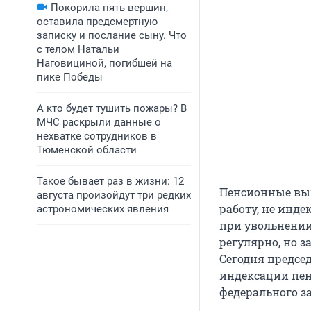
Покорила пять вершин,
оставила предсмертную
записку и послание сыну. Что
с телом Натальи
Наговициной, погибшей на
пике Победы
А кто будет тушить пожары? В
МЧС раскрыли данные о
нехватке сотрудников в
Тюменской области
Такое бывает раз в жизни: 12
Пенсионные выпл
августа произойдут три редких
работу, не инде
астрономических явления
при увольнении
регулярно, но 
Сегодня предсе
индексации пе
федерального з