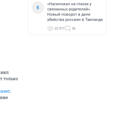
«Насиловал на глазах у
5
связанных родителей».
Новый поворот в деле
убийства россиян в Таиланде
22 077
36
авил
т только
оняет
.
ение