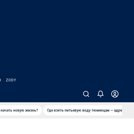
Ы
ZODY
 начать новую жизнь?
Где взять питьевую воду тюменцам — адреса