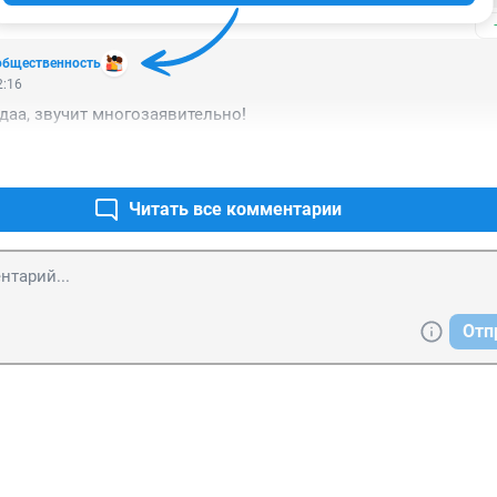
общественность
2:16
даа, звучит многозаявительно!
Читать все комментарии
Отп