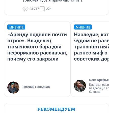
вонючей Туре и причинах потопа
23 717
224
МНЕНИЕ
МНЕНИЕ
«Аренду подняли почти
Наследие, кото
втрое». Владелец
чудом не разва
тюменского бара для
транспортный 
неформалов рассказал,
разнес миф о 
почему его закрыли
советских доро
Олег Арефьев
Блогер, предпри
Евгений Пальянов
владелец в тра
бизнесе
РЕКОМЕНДУЕМ