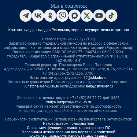
Мы в соцсетях
Контактные данные для Роскомнадзора и государственных органов
Сетевое издание «72.ру» (18+)
Зарегистрировано Федеральной службой по надзору в сфере связи,
информационных технологий и массовых коммуникаций (Роскомнадзор)
Запись о регистрации СМИ ЭЛ № ФС 77– 84674 от 06.02.2023 г.
Учредитель: Общество с ограниченной ответственностью "ИНТЕРНЕТ
ТЕХНОЛОГИИ"
Главный редактор: Познахарева Елена Павловна
Адрес редакции: 625000, г. Тюмень, ул. Максима Горького, д. 76, офис 214,
+7 (3452) 56-72-72 (доб. 3736)
Электронный адрес редакции:
72@shkulev.ru
Контактные данные для Роскомнадзора и государственных органов:
juristchel@shkulev.ru
Техподдержка:
help@shkulev.ru
Связаться с отделом продаж: +7 (3452) 56-72-72 доб. 3335,
yuliya.latypova@shkulev.ru
Редакция сайта не несет ответственности за достоверность
информации, содержащейся в рекламных объявлениях.
Особенности эксплуатации (использования) веб-портала регулируются:
Руководством пользователя
Описанием функциональных характеристик ПО
Условиями использования веб-портала и политикой
конфиденциальности персональных данных