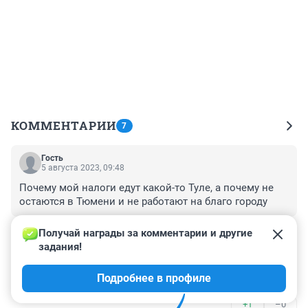
КОММЕНТАРИИ
7
Гость
5 августа 2023, 09:48
Почему мой налоги едут какой-то Туле, а почему не 
остаются в Тюмени и не работают на благо городу
+0
–0
Получай награды за комментарии и другие 
задания!
Гость
4 августа 2023, 13:35
Подробнее в профиле
Общаг (налоги) нужно собирать в один котел
+1
–0