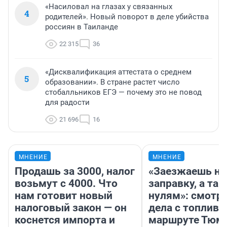
«Насиловал на глазах у связанных
4
родителей». Новый поворот в деле убийства
россиян в Таиланде
22 315
36
«Дисквалификация аттестата о среднем
5
образовании». В стране растет число
стобалльников ЕГЭ — почему это не повод
для радости
21 696
16
МНЕНИЕ
МНЕНИЕ
Продашь за 3000, налог
«Заезжаешь на
возьмут с 4000. Что
заправку, а там
нам готовит новый
нулям»: смотри
налоговый закон — он
дела с топливо
коснется импорта и
маршруте Тюм