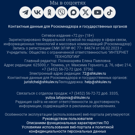
Мы в соцсетях
Контактные данные для Роскомнадзора и государственных органов
Сетевое издание «72.ру» (18+)
Зарегистрировано Федеральной службой по надзору в сфере связи,
информационных технологий и массовых коммуникаций (Роскомнадзор)
Запись о регистрации СМИ ЭЛ № ФС 77– 84674 от 06.02.2023 г.
Учредитель: Общество с ограниченной ответственностью "ИНТЕРНЕТ
ТЕХНОЛОГИИ"
Главный редактор: Познахарева Елена Павловна
Адрес редакции: 625000, г. Тюмень, ул. Максима Горького, д. 76, офис 214,
+7 (3452) 56-72-72 (доб. 3736)
Электронный адрес редакции:
72@shkulev.ru
Контактные данные для Роскомнадзора и государственных органов:
juristchel@shkulev.ru
Техподдержка:
help@shkulev.ru
Связаться с отделом продаж: +7 (3452) 56-72-72 доб. 3335,
yuliya.latypova@shkulev.ru
Редакция сайта не несет ответственности за достоверность
информации, содержащейся в рекламных объявлениях.
Особенности эксплуатации (использования) веб-портала регулируются:
Руководством пользователя
Описанием функциональных характеристик ПО
Условиями использования веб-портала и политикой
конфиденциальности персональных данных