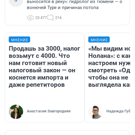
выносится в реку»: гидролог из Тюмени — о
вонючей Туре и причинах потопа
23 477
214
МНЕНИЕ
МНЕНИЕ
Продашь за 3000, налог
«Мы видим нов
возьмут с 4000. Что
Нолана»: с как
нам готовит новый
настроем нужн
налоговый закон — он
смотреть «Оди
коснется импорта и
чтобы она не
даже репетиторов
выглядела как
Анастасия Завгородняя
Надежда Губар