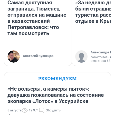
Самая доступная
«За неделю две
заграница. Тюменец
были страшные
отправился на машине
туристка расск
в казахстанский
отдыхе в Крым
Петропавловск: что
там посмотреть
Александра Ис
Анатолий Кузнецов
заместитель гл
редактора 63.RU
РЕКОМЕНДУЕМ
«Не вольеры, а камеры пыток»:
девушка пожаловалась на состояние
экопарка «Лотос» в Уссурийске
8 августа
12 974
Обсудить